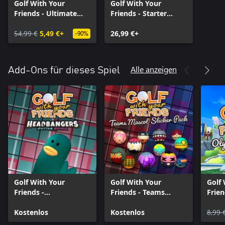
Golf With Your
Golf With Your
Friends - Ultimate
Friends - Starter
Edition
Edition
54,99 €
5,49 €+
26,99 €+
-90%
Alle anzeigen
Add-Ons für dieses Spiel
Golf With Your
Golf With Your
Golf
Friends -
Friends - Teams
Frie
Headbangers Hat
Mascot Sticker Pack
Odys
Kostenlos
Kostenlos
8,99 