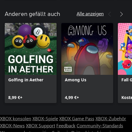
Alle anzeigen
Anderen gefällt auch
Golfing in Aether
Among Us
Fall 
8,99 €+
4,99 €+
Kost
XBOX konsolen
XBOX-Spiele
XBOX Game Pass
XBOX-Zubehör
XBOX-News
XBOX Support
Feedback
Community-Standards