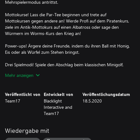
Mehrspielermodus antrittst.
Mottokurse! Lass die Par-Tee beginnen und trete auf
Mottokursen gegen andere an! Werde Profi auf dem Piratenkurs,
ziele im Antik-Mottokurs auf einen Albatross oder sage den
Würmern im Worms-Kurs den Krieg an!
Power-ups! Ärgere deine Freunde, indem du ihren Ball mit Honig,
Eis oder als Würfel zum Stehen bringst.
Drei Spielmodi! Spiele den Abschlag beim klassischen Minigolf,
jage deinem Handicap nach oder tausche das Loch durch ein
Mehr anzeigen
Hockeytor aus.
Individualisierungen! Mach einen Laufsteg aus dem Fairway: mit
Veröffentlicht von
Entwickelt von
Veröffentlichungsdatum
stylishen Hüten, Floatys und Schweifen für deinen Ball.
Team17
Blacklight
18.5.2020
Interactive and
Team17
Wiedergabe mit