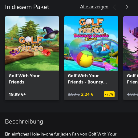
Alle anzeigen
In diesem Paket
Golf With Your
Golf With Your
Golf
Friends
Friends - Bouncy
Frien
Castle Course
Fore
19,99 €+
8,99 €
2,24 €
4,99 
-75%
Beschreibung
Ein einfaches Hole-in-one für jeden Fan von Golf With Your