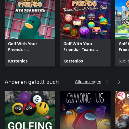
Golf With Your
Golf With Your
Golf
Friends -
Friends - Teams
Frie
Headbangers Hat
Mascot Sticker Pack
Odys
Kostenlos
Kostenlos
8,99 
Alle anzeigen
Anderen gefällt auch