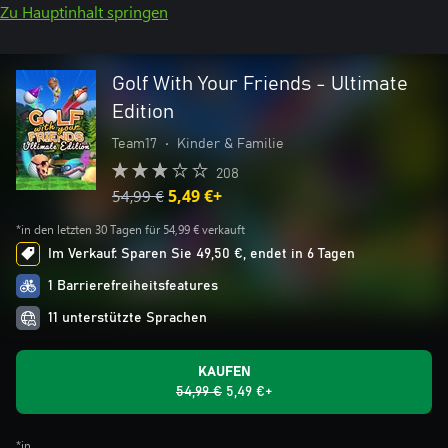
Zu Hauptinhalt springen
Golf With Your Friends - Ultimate
Edition
Team17
•
Kinder & Familie
208
54,99 €
5,49 €+
*in den letzten 30 Tagen für 54,99 € verkauft
Im Verkauf: Sparen Sie 49,50 €, endet in 6 Tagen
1 Barrierefreiheitsfeatures
11 unterstützte Sprachen
KAUFEN
54,99 €
5,49 €+
*in