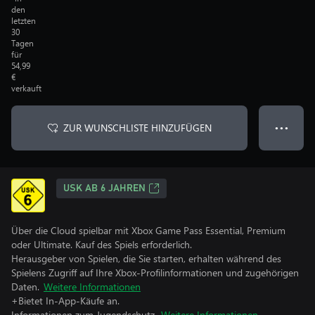
den
letzten
30
Tagen
für
54,99
€
verkauft
ZUR WUNSCHLISTE HINZUFÜGEN
● ● ●
USK AB 6 JAHREN
Über die Cloud spielbar mit Xbox Game Pass Essential, Premium
oder Ultimate. Kauf des Spiels erforderlich.
Herausgeber von Spielen, die Sie starten, erhalten während des
Spielens Zugriff auf Ihre Xbox-Profilinformationen und zugehörigen
Daten.
Weitere Informationen
+Bietet In-App-Käufe an.
Informationen zum Jugendschutz.
Weitere Informationen