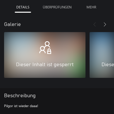
DETAILS
ÜBERPRÜFUNGEN
MEHR
Galerie
Dieser Inhalt ist gesperrt
Diese
Beschreibung
Pilgor ist wieder daaa!