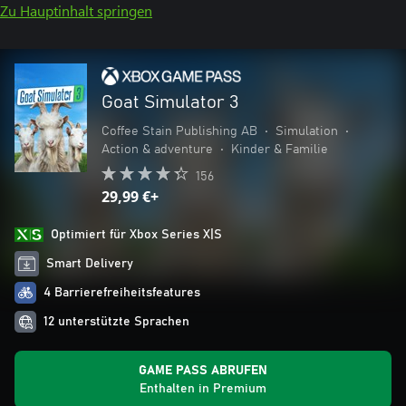
Zu Hauptinhalt springen
Goat Simulator 3
Coffee Stain Publishing AB
•
Simulation
•
Action & adventure
•
Kinder & Familie
156
29,99 €+
Optimiert für Xbox Series X|S
Smart Delivery
4 Barrierefreiheitsfeatures
12 unterstützte Sprachen
GAME PASS ABRUFEN
Enthalten in Premium