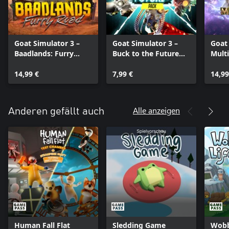
Goat Simulator 3 –
Goat Simulator 3 –
Goat 
Baadlands: Furry
Buck to the Future
Multi
Road
Pack
Nons
14,99 €
7,99 €
14,99
Alle anzeigen
Anderen gefällt auch
Human Fall Flat
Sledding Game
Wobb