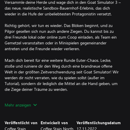
Versammle deine Herde und wage dich in den Goat Simulator 3 –
das neue, realistische Sandbox-Bauernhof-Erlebnis, das dich
wieder in die Hufe der unbeliebtesten Protagonistin versetzt.
Richtig gehört, wir tun es wieder. Das Blöken beginnt, und zu
Pilgor gesellen sich nun auch andere Ziegen. Du kannst bis zu
drei Freunde lokal oder online zum Coop einladen, als Team ein
Gemetzel veranstalten oder in Minispielen gegeneinander
antreten und die Freunde wieder verlieren.
Mach dich bereit für eine weitere Runde Euter-Chaos. Lecke,
stoße und ruiniere dir den Weg durch eine brandneue offene
Welt in der größten Zeitverschwendung seit Goat Simulator! Wir
werden dir nicht verraten, wie du spielen sollst (außer im
Tutorial), sondern dir lediglich die Mittel an die Hand geben, um
die Ziege deiner Träume zu werden.
HAUPTMERKMALE:
Mehr anzeigen
- Du kannst eine Ziege sein
- Drei Freunde können ebenfalls Ziegen sein und lokal oder
Veröffentlicht von
Entwickelt von
Veröffentlichungsdatum
online mit dir spielen
Coffee Stain
Coffee Stain North
17.11.2022
- Wenn du schick sein willst, kannst du die Felle von großen,