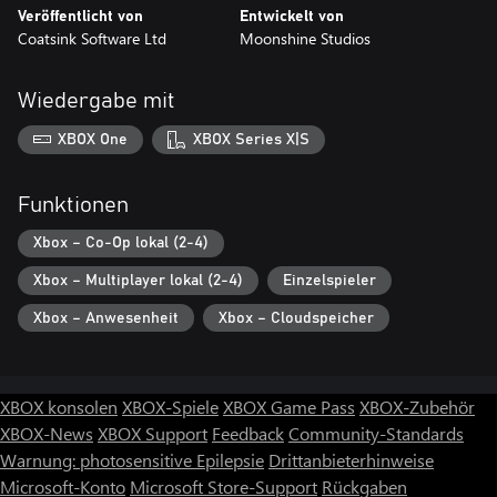
Veröffentlicht von
Entwickelt von
Coatsink Software Ltd
Moonshine Studios
Wiedergabe mit
XBOX One
XBOX Series X|S
Funktionen
Xbox – Co-Op lokal (2-4)
Xbox – Multiplayer lokal (2-4)
Einzelspieler
Xbox – Anwesenheit
Xbox – Cloudspeicher
XBOX konsolen
XBOX-Spiele
XBOX Game Pass
XBOX-Zubehör
XBOX-News
XBOX Support
Feedback
Community-Standards
Warnung: photosensitive Epilepsie
Drittanbieterhinweise
Microsoft-Konto
Microsoft Store-Support
Rückgaben