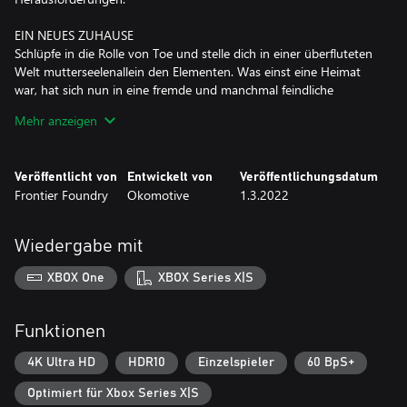
EIN NEUES ZUHAUSE
Schlüpfe in die Rolle von Toe und stelle dich in einer überfluteten
Welt mutterseelenallein den Elementen. Was einst eine Heimat
war, hat sich nun in eine fremde und manchmal feindliche
Umgebung verwandelt. Hilf Toe bei der Reise durch die Ruinen
Mehr anzeigen
einer einst großen Gesellschaft und suche nach einem
Neuanfang.
Veröffentlicht von
Entwickelt von
Veröffentlichungsdatum
SEI KAPITÄN DEINES SCHIFFS
Frontier Foundry
Okomotive
1.3.2022
Erlebe als Kapitän eines einzigartigen Schiffes aufregende
Abenteuer. Gemeinsam bezwingt ihr die Hochsee, durchquert
heftige Stürme und erforscht die Gefahren der trüben
Wiedergabe mit
Unterwasserwelt. Unterwegs musst du die Dinge am Laufen
halten, indem du Teile freischaltest, Schäden behebst und die
XBOX One
XBOX Series X|S
Tiefen des Meeres nach überlebenswichtigem Treibstoff und
Bergungsgut durchsuchst. Je weiter du reist, desto mehr lernst
du über dein faszinierendes, komplexes Schiff.
Funktionen
EINE MEDITATIVE ERFAHRUNG
4K Ultra HD
HDR10
Einzelspieler
60 BpS+
FAR: Changing Tides präsentiert seine gefährlichen und
Optimiert für Xbox Series X|S
spannenden Momente durch Umweltgefahren und Rätsel, was zu