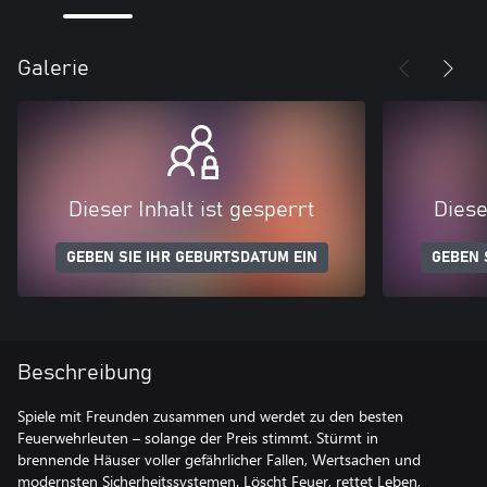
Galerie
Dieser Inhalt ist gesperrt
Diese
GEBEN SIE IHR GEBURTSDATUM EIN
GEBEN 
Beschreibung
Spiele mit Freunden zusammen und werdet zu den besten
Feuerwehrleuten – solange der Preis stimmt. Stürmt in
brennende Häuser voller gefährlicher Fallen, Wertsachen und
modernsten Sicherheitssystemen. Löscht Feuer, rettet Leben,