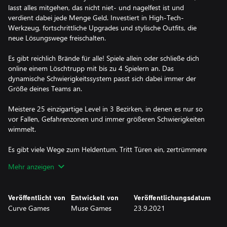
lasst alles mitgehen, das nicht niet- und nagelfest ist und
verdient dabei jede Menge Geld. Investiert in High-Tech-
Werkzeug, fortschrittliche Upgrades und stylische Outfits, die
neue Lösungswege freischalten.
Es gibt reichlich Brände für alle! Spiele allein oder schließe dich
online einem Löschtrupp mit bis zu 4 Spielern an. Das
dynamische Schwierigkeitssystem passt sich dabei immer der
Größe deines Teams an.
Meistere 25 einzigartige Level in 3 Bezirken, in denen es nur so
vor Fallen, Gefahrenzonen und immer größeren Schwierigkeiten
wimmelt.
Es gibt viele Wege zum Heldentum. Tritt Türen ein, zertrümmere
Fenster, repariere Stromkreise, beseitige Gaslecks, trickse
Mehr anzeigen
Sicherheitssysteme aus und tu alles, um den Auftrag zu erledigen
und bezahlt zu werden.
Veröffentlicht von
Entwickelt von
Veröffentlichungsdatum
Verdiene Bestwertungen, damit reiche Klienten auf dich
Curve Games
Muse Games
23.9.2021
aufmerksam werden. Und wenn das Geld mal knapp wird, greif
einfach ein paar Wertsachen ab, wenn die Kunden grade nicht