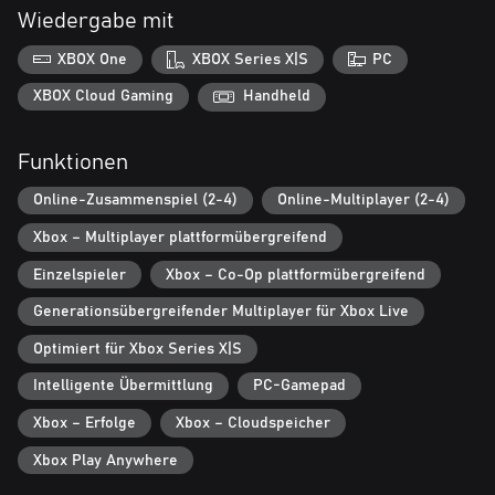
hinschauen.
Wiedergabe mit
Sorge mit einer ganzen Palette an Werkzeugen, Upgrades,
XBOX One
XBOX Series X|S
PC
Fahrzeugen und Outfits für das ultimative lukrative
Feuerwehrerlebnis. Rette dich dank dem Fallschaden
XBOX Cloud Gaming
Handheld
reduzierenden Crashtest-Helm bedenkenlos mit einem beherzten
Sprung vom Dach, brich mit der patentierten Doppelsprung-
Funktionen
Baseballkappe die Gesetze der Physik, streife dir gut isolierte
Handschuhe über, um gefährliche Stromschläge zu überleben,
Online-Zusammenspiel (2-4)
Online-Multiplayer (2-4)
oder finde mit einer der 17 verfügbaren Ausrüstungsoptionen
deinen eigenen Weg zum Ziel.
Xbox – Multiplayer plattformübergreifend
Dank neuer Missionstypen, täglich und wöchentlich neuen
Einzelspieler
Xbox – Co-Op plattformübergreifend
Herausforderungen und vielen freischaltbaren Erfolgen wird Embr
Generationsübergreifender Multiplayer für Xbox Live
nie langweilig.
Optimiert für Xbox Series X|S
Intelligente Übermittlung
PC-Gamepad
Xbox – Erfolge
Xbox – Cloudspeicher
Xbox Play Anywhere