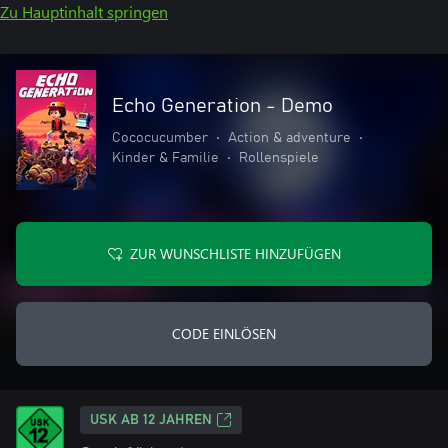
Zu Hauptinhalt springen
Echo Generation - Demo
Cococucumber
•
Action & adventure
•
Kinder & Familie
•
Rollenspiele
ZUR WUNSCHLISTE HINZUFÜGEN
CODE EINLÖSEN
USK AB 12 JAHREN