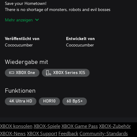
Save your Hometown!
There is no shortage of monsters, robots and evil bosses
wreaking havoc all over town. It’s up to you and your friends to
Mehr anzeigen
save your home from complete destruction!
Veröffentlicht von
Entwickelt von
Cococucumber
Cococucumber
Wiedergabe mit
XBOX One
XBOX Series X|S
Funktionen
4K Ultra HD
HDR10
60 BpS+
XBOX konsolen
XBOX-Spiele
XBOX Game Pass
XBOX-Zubehör
XBOX-News
XBOX Support
Feedback
Community-Standards