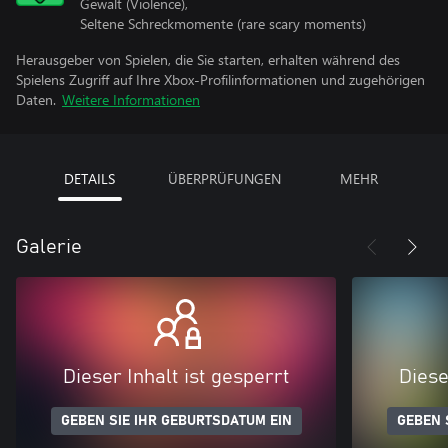
Gewalt (Violence),
Seltene Schreckmomente (rare scary moments)
Herausgeber von Spielen, die Sie starten, erhalten während des
Spielens Zugriff auf Ihre Xbox-Profilinformationen und zugehörigen
Daten.
Weitere Informationen
DETAILS
ÜBERPRÜFUNGEN
MEHR
Galerie
Dieser Inhalt ist gesperrt
Diese
GEBEN SIE IHR GEBURTSDATUM EIN
GEBEN 