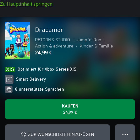
Zu Hauptinhalt springen
Dracamar
PETOONS STUDIO
•
Jump ’n’ Run
•
Action & adventure
•
Kinder & Familie
24,99 €
Optimiert für Xbox Series X|S
Smart Delivery
8 unterstützte Sprachen
KAUFEN
24,99 €
ZUR WUNSCHLISTE HINZUFÜGEN
● ● ●