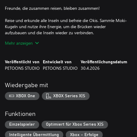
Freunde, die zusammen reisen, bleiben zusammen!
Reise und erkunde alle Inseln und befreie die Okis. Sammle Moki-
Kugeln und nutze ihre Energie, um die Brücken wieder
aufzubauen und die Inseln wieder zu verbinden.
Mehr anzeigen
Von den sonnigen Küsten des Mittelmeers bis zu den hohen
Gipfeln der Pyrenäen – dieses epische Abenteuer zeigt, wie schön
das Leben sein kann, wenn wir füreinander da sind.
Veröffentlicht von
Entwickelt von
Veröffentlichungsdatum
PETOONS STUDIO
PETOONS STUDIO
30.4.2026
Helden gibt es in allen Formen und Größen!
Lerne Iko kennen – einen ganz besonderen Oki. Er begleitet dich
Wiedergabe mit
auf deinen Abenteuern und hilft dir mit seinen magischen
Kräften, König Crad zu besiegen.
XBOX One
XBOX Series X|S
Erfahre mehr über die katalanische Kultur, die Dracamar prägt –
das Spiel ist auch auf Katalanisch spielbar!
Funktionen
Eine Produktion von 3Cat in Zusammenarbeit mit Petoons Studio
Einzelspieler
Optimiert für Xbox Series X|S
Intelligente Übermittlung
Xbox – Erfolge