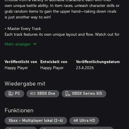
own unique battle ability. In item races, unleash character skills or
grab random items to gain the upper hand—taking down rivals
is just another way to win!
• Master Every Track
Each track features its own unique layout and flow. Watch out for
traps, discover hidden shortcuts, and adapt your racing strategy
Mehr anzeigen
to each course’s special mechanics. Learning the track is the key
to climbing the ranks.
Veröffentlicht von
Entwickelt von
Veröffentlichungsdatum
• Play with Friends
Happy Player
Happy Player
23.4.2026
Supports 2, 3, or 4-player local split-screen. Smooth performance
even in local multiplayer mode!
Wiedergabe mit
DLC 1：
PC
XBOX One
XBOX Series X|S
A brand-new adorable character who can transform into a giant
missile in Item Mode and blast away any rival in the way!
Funktionen
DLC 2：
Xbox – Multiplayer lokal (2-4)
4K Ultra HD
A high-performance kart with improved overall stats, delivering