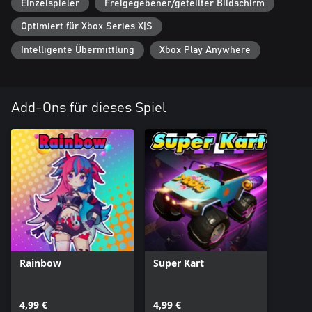
Einzelspieler
Freigegebener/geteilter Bildschirm
an even better balance between speed and handling.
Optimiert für Xbox Series X|S
Intelligente Übermittlung
Xbox Play Anywhere
Add-Ons für dieses Spiel
Rainbow
Super Kart
4,99 €
4,99 €