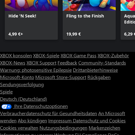
Hide 'N Seek!
Fling to the Finish
Aqua
Editi
4,99 €+
19,99 €
6,29 
XBOX konsolen
XBOX-Spiele
XBOX Game Pass
XBOX-Zubehör
XBOX-News
XBOX Support
Feedback
Community-Standards
Warnung: photosensitive Epilepsie
Drittanbieterhinweise
Microsoft-Konto
Microsoft Store-Support
Rückgaben
Sendungsverfolgung
Spiele
Deutsch (Deutschland)
Ihre Datenschutzoptionen
Verbraucherdatenschutz für Gesundheitsdaten
An Microsoft
wenden
Abo kündigen
Impressum
Datenschutz und Cookies
Cookies verwalten
Nutzungsbedingungen
Markenzeichen
Informationen zu unserer Werbung
EU Compliance DoCs