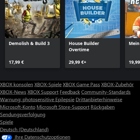
Demolish & Build 3
House Builder
Mein
Overtime
17,99 €
29,99 €+
19,99
XBOX konsolen
XBOX-Spiele
XBOX Game Pass
XBOX-Zubehör
XBOX-News
XBOX Support
Feedback
Community-Standards
Warnung: photosensitive Epilepsie
Drittanbieterhinweise
Microsoft-Konto
Microsoft Store-Support
Rückgaben
Sendungsverfolgung
Spiele
Deutsch (Deutschland)
Ihre Datenschutzoptionen