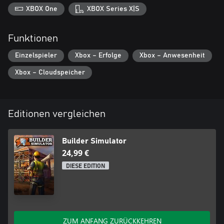
XBOX One
XBOX Series X|S
Funktionen
Einzelspieler
Xbox – Erfolge
Xbox – Anwesenheit
Xbox – Cloudspeicher
Editionen vergleichen
Builder Simulator
24,99 €
DIESE EDITION
ZUM ANFANG ZURÜCKKEHREN