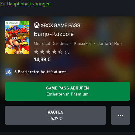
Zu Hauptinhalt springen
Banjo-Kazooie
Microsoft Studios
•
Klassiker
•
Jump ’n’ Run
57
14,39 €
3 Barrierefreiheitsfeatures
GAME PASS ABRUFEN
Enthalten in Premium
KAUFEN
● ● ●
14,39 €