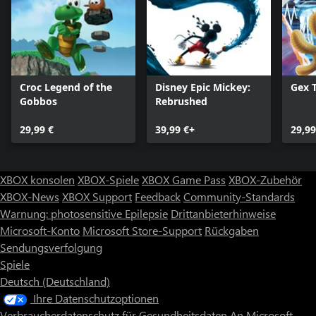
Croc Legend of the
Disney Epic Mickey:
Gex T
Gobbos
Rebrushed
29,99 €
39,99 €+
29,99
XBOX konsolen
XBOX-Spiele
XBOX Game Pass
XBOX-Zubehör
XBOX-News
XBOX Support
Feedback
Community-Standards
Warnung: photosensitive Epilepsie
Drittanbieterhinweise
Microsoft-Konto
Microsoft Store-Support
Rückgaben
Sendungsverfolgung
Spiele
Deutsch (Deutschland)
Ihre Datenschutzoptionen
Verbraucherdatenschutz für Gesundheitsdaten
An Microsoft