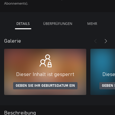
Abonnements).
DETAILS
ÜBERPRÜFUNGEN
MEHR
Galerie
Dieser Inhalt ist gesperrt
Diese
GEBEN SIE IHR GEBURTSDATUM EIN
GEBEN 
Beschreibung