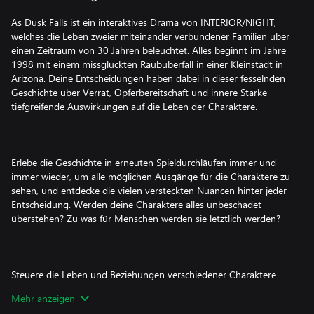
As Dusk Falls ist ein interaktives Drama von INTERIOR/NIGHT,
welches die Leben zweier miteinander verbundener Familien über
einen Zeitraum von 30 Jahren beleuchtet. Alles beginnt im Jahre
1998 mit einem missglückten Raubüberfall in einer Kleinstadt in
Arizona. Deine Entscheidungen haben dabei in dieser fesselnden
Geschichte über Verrat, Opferbereitschaft und innere Stärke
tiefgreifende Auswirkungen auf die Leben der Charaktere.
Erlebe die Geschichte in erneuten Spieldurchläufen immer und
immer wieder, um alle möglichen Ausgänge für die Charaktere zu
sehen, und entdecke die vielen versteckten Nuancen hinter jeder
Entscheidung. Werden deine Charaktere alles unbeschadet
überstehen? Zu was für Menschen werden sie letztlich werden?
Steuere die Leben und Beziehungen verschiedener Charaktere
über den Zeitraum mehrerer Jahrzehnte, die in zwei
Mehr anzeigen
eindrucksvollen Büchern erzählt werden.