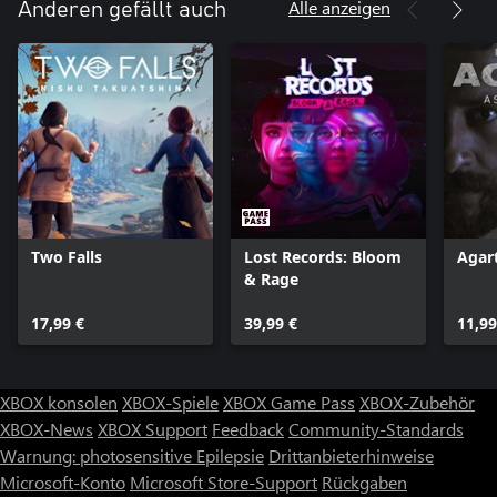
Alle anzeigen
Anderen gefällt auch
Two Falls
Lost Records: Bloom
Agar
& Rage
17,99 €
39,99 €
11,99
XBOX konsolen
XBOX-Spiele
XBOX Game Pass
XBOX-Zubehör
XBOX-News
XBOX Support
Feedback
Community-Standards
Warnung: photosensitive Epilepsie
Drittanbieterhinweise
Microsoft-Konto
Microsoft Store-Support
Rückgaben