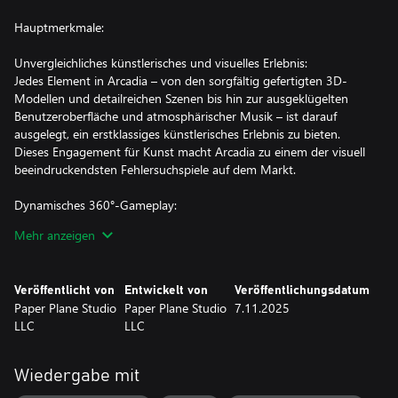
Hauptmerkmale:
Unvergleichliches künstlerisches und visuelles Erlebnis:
Jedes Element in Arcadia – von den sorgfältig gefertigten 3D-
Modellen und detailreichen Szenen bis hin zur ausgeklügelten
Benutzeroberfläche und atmosphärischer Musik – ist darauf
ausgelegt, ein erstklassiges künstlerisches Erlebnis zu bieten.
Dieses Engagement für Kunst macht Arcadia zu einem der visuell
beeindruckendsten Fehlersuchspiele auf dem Markt.
Dynamisches 360°-Gameplay:
Drehen und betrachten Sie die Modelle aus jedem Winkel und
Mehr anzeigen
entdecken Sie Unterschiede, die sorgfältige Beobachtung und die
Wertschätzung exquisiten Designs belohnen.
Veröffentlicht von
Entwickelt von
Veröffentlichungsdatum
Vielfältige Spielmechaniken:
Paper Plane Studio
Paper Plane Studio
7.11.2025
Neben den klassischen Fehlersuche-Herausforderungen bietet
LLC
LLC
Arcadia über 10 fesselnde Minispiele. Einige Unterschiede
erfordern das Lösen von Rätseln, was dem Spiel eine zusätzliche
interaktive und unterhaltsame Ebene verleiht.
Wiedergabe mit