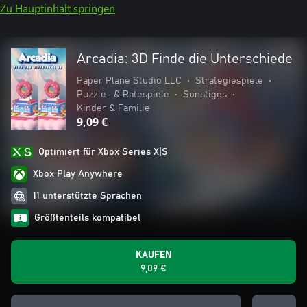
Zu Hauptinhalt springen
Arcadia: 3D Finde die Unterschiede
Paper Plane Studio LLC
•
Strategiespiele
•
Puzzle- & Ratespiele
•
Sonstiges
•
Kinder & Familie
9,09 €
Optimiert für Xbox Series X|S
Xbox Play Anywhere
11 unterstützte Sprachen
Größtenteils kompatibel
KAUFEN
9,09 €