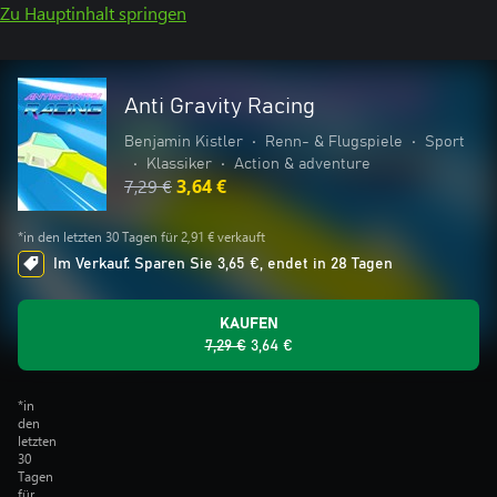
Zu Hauptinhalt springen
Anti Gravity Racing
Benjamin Kistler
•
Renn- & Flugspiele
•
Sport
•
Klassiker
•
Action & adventure
7,29 €
3,64 €
*in den letzten 30 Tagen für 2,91 € verkauft
Im Verkauf: Sparen Sie 3,65 €, endet in 28 Tagen
KAUFEN
7,29 €
3,64 €
*in
den
letzten
30
Tagen
für