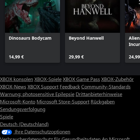
Dinosaurs Bodycam
Beyond Hanwell
Alie
Incu
Editi
14,99 €
29,99 €
24,99
XBOX konsolen
XBOX-Spiele
XBOX Game Pass
XBOX-Zubehör
XBOX-News
XBOX Support
Feedback
Community-Standards
Warnung: photosensitive Epilepsie
Drittanbieterhinweise
Microsoft-Konto
Microsoft Store-Support
Rückgaben
Sendungsverfolgung
Spiele
Deutsch (Deutschland)
Ihre Datenschutzoptionen
Verbraucherdatenschutz für Gesundheitsdaten
An Microsoft