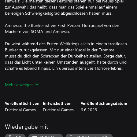
Hinweis: Die meisten dieser Features stehen nur bei Neues Spiel+
zur Auswahl, das heißt, dass man das Spiel einmal auf einem
beliebigen Schwierigkeitsgrad abgeschlossen haben muss.
Amnesia: The Bunker ist ein First-Person-Horrorspiel von den
Machern von SOMA und Amnesia.
Du wirst während des Ersten Weltkriegs allein in einem trostlosen
Bunker zurückgelassen. Mit nur einer Kugel in der Trommel
musst du dich den Schrecken der Dunkelheit stellen. Sorge dafür,
dass das Licht unter keinen Umständen ausgeht, halte durch und
schaffe es lebend hinaus. Ein überaus intensives Horrorerlebnis.
Die Spannung steigt
Mehr anzeigen
Stürze dich einen vielfältigen Kampf ums Überleben. Du bist der
französische Soldat Henri Clément, der mit einem Revolver und
Veröffentlicht von
Entwickelt von
Veröffentlichungsdatum
einer lauten Kurbeltaschenlampe bewaffnet ist. Unterwegs kannst
Frictional Games
Frictional Games
6.6.2023
du knapp bemessenen Nachschub auftun und Gegenstände
herstellen. Dank der Zufallselemente und dem unberechenbaren
Verhalten gleicht kein Spieldurchgang dem anderen.
Wiedergabe mit
Du wirst von einer allgegenwärtigen Bedrohung gejagt, die auf