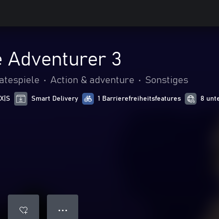
 Adventurer 3
atespiele
•
Action & adventure
•
Sonstiges
 X|S
Smart Delivery
1 Barrierefreiheitsfeatures
8 unt
● ● ●