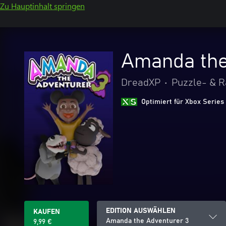
Zu Hauptinhalt springen
Amanda the
DreadXP
•
Puzzle- & R
Optimiert für Xbox Series
EDITION AUSWÄHLEN
KAUFEN
Amanda the Adventurer 3
9,99 €