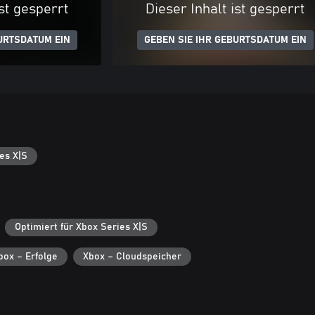
ist gesperrt
Dieser Inhalt ist gesperrt
URTSDATUM EIN
GEBEN SIE IHR GEBURTSDATUM EIN
es X|S
Optimiert für Xbox Series X|S
box – Erfolge
Xbox – Cloudspeicher