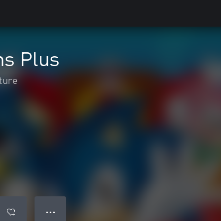
ns Plus
ture
● ● ●