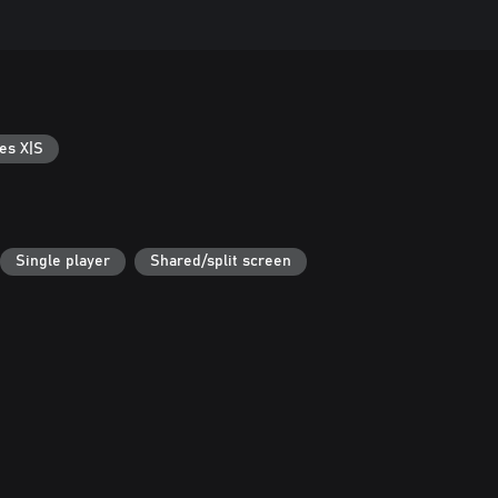
es X|S
Single player
Shared/split screen