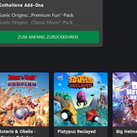
Enthaltene Add-Ons
Sonic Origins: „Premium Fun“-Pack
Sonic Origins: „Classic Music“-Pack
Sonic Origins: Plus Content Pack
ZUM ANFANG ZURÜCKKEHREN
Asterix & Obelix -
Platypus Reclayed
Big Helm