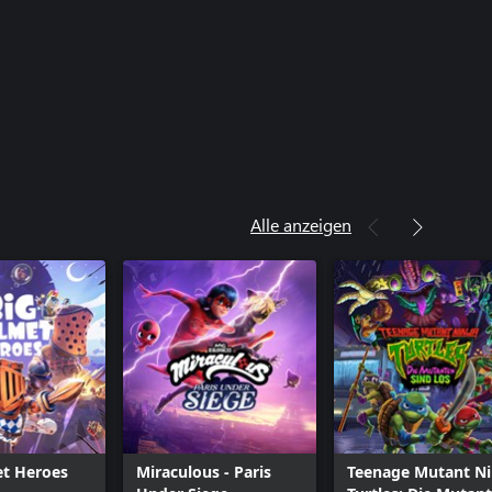
Alle anzeigen
et Heroes
Miraculous - Paris
Teenage Mutant Ni