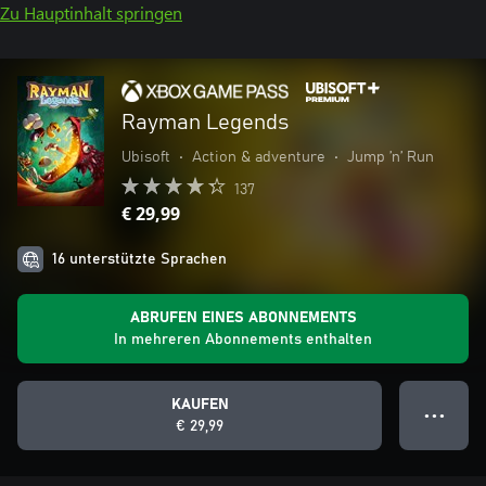
Zu Hauptinhalt springen
Rayman Legends
Ubisoft
•
Action & adventure
•
Jump ’n’ Run
137
€ 29,99
16 unterstützte Sprachen
ABRUFEN EINES ABONNEMENTS
In mehreren Abonnements enthalten
KAUFEN
● ● ●
€ 29,99