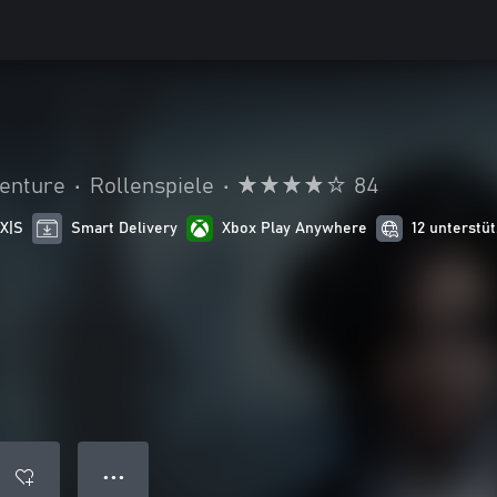
venture
•
Rollenspiele
•
84
 X|S
Smart Delivery
Xbox Play Anywhere
12 unterstü
● ● ●