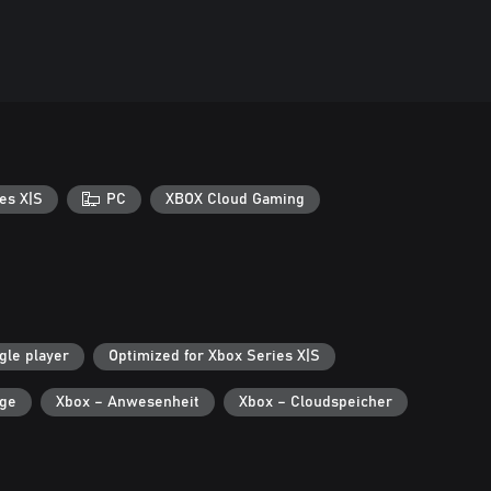
es X|S
PC
XBOX Cloud Gaming
gle player
Optimized for Xbox Series X|S
lge
Xbox – Anwesenheit
Xbox – Cloudspeicher