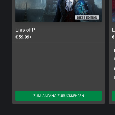
DIESE EDITION
Lies of P
L
€ 59,99+
€
ZUM ANFANG ZURÜCKKEHREN