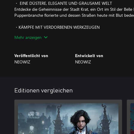
・ EINE DÜSTERE, ELEGANTE UND GRAUSAME WELT
Entdecke die Geheimnisse der Stadt Krat, ein Ort im Stil der Belle
Puppenbranche florierte und dessen Straßen heute mit Blut bedec
・KÄMPFE MIT VERDORBENEN WERKZEUGEN
Entwickle einen einzigartigen Kampfstil, um bösartige Gegner und
Mehr anzeigen
du dynamische Waffenkombinationen zusammenstellst, die Legio
Fähigkeiten aktivierst.
Veröffentlicht von
Entwickelt von
・WAS BIRGEN LÜGEN?
NEOWIZ
NEOWIZ
Es wird Zeiten geben, in denen du vor die Wahl gestellt wirst: Trö
und Verzweiflung, indem du lügst … oder sprichst du die Wahrhei
Gehe deinen eigenen Weg.
Editionen vergleichen
・EIN NEU INTERPRETIERTER KLASSIKER
Erlebe eine Neuinterpretation des geliebten Märchens von Pinocc
grimmigen Erzählung und entdecke die Geheimnisse und Symbole 