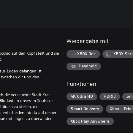
Wiedergabe mit
occhio auf den Kopf stellt und sie
XBOX One
XBOX Seri
.
Handheld
aus Lügen gefangen ist.
 zwischen dir und den
Funktionen
h die verseuchte Stadt Krat
4K Ultra HD
HDR10
Sin
Blutlust. In unserem Soulslike
äueln zu stellen, die
Smart Delivery
Xbox – Erfo
u entscheiden, ob du auf deiner
r sie mit Lügen zu überwinden
Xbox Play Anywhere