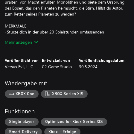
uralten, von Macht erfüllten Monolithen und biete dem Ursprung
des Bösen, das den Planeten heimsucht, die Stirn. Hilfst du Astor,
zum Retter seines Planeten zu werden?
MERKMALE
· Stürze dich in der über 20 Spielstunden umfassenden
Hauptgeschichte und in Nebenaufgaben in intensive Kämpfe
Mehr anzeigen
gegen 16 verschiedene Gegnertypen und zehn furchteinflößende
Bosse.
· Ergreife vier einzigartige Waffen, meistere dynamische
Veröffentlicht von
Entwickelt von
Veröffentlichungsdatum
Fähigkeiten und Kombos, beschwöre mächtige Konstrukte und
Versus Evil, LLC
C2 Game Studio
30.5.2024
finde deinen eigenen Kampfstil.
· Bereise Glieses abwechslungsreiche Landschaften, schließe
verschiedene Nebenaufgaben ab und entdecke Überbleibsel
Wiedergabe mit
deiner Schöpfer.
· Stelle dein Können in Herausforderungen und im
XBOX One
XBOX Series X|S
„Neues Spiel +“-Modus auf die Probe.
ERKUNDE EINE ABWECHSLUNGSREICHE WELT
Funktionen
Erforsche den mystischen Planeten Gliese und lege eine in
majestätischen Landschaften, uralten Ruinen und Tempeln
Single player
Optimized for Xbox Series X|S
untergegangener Zivilisationen verborgene Geschichte frei. Nutze
Smart Delivery
Xbox – Erfolge
deine gerade gewonnenen Runenkräfte, um in die Geisterwelt