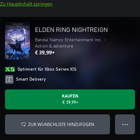
Zu Hauptinhalt springen
ELDEN RING NIGHTREIGN
Bandai Namco Entertainment Inc.
•
Action & adventure
€ 39,99+
Optimiert für Xbox Series X|S
Smart Delivery
KAUFEN
€ 39,99+
ZUR WUNSCHLISTE HINZUFÜGEN
● ● ●