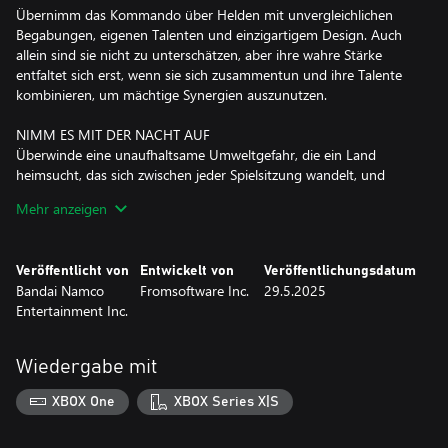
Übernimm das Kommando über Helden mit unvergleichlichen
Begabungen, eigenen Talenten und einzigartigem Design. Auch
allein sind sie nicht zu unterschätzen, aber ihre wahre Stärke
entfaltet sich erst, wenn sie sich zusammentun und ihre Talente
kombinieren, um mächtige Synergien auszunutzen.
NIMM ES MIT DER NACHT AUF
Überwinde eine unaufhaltsame Umweltgefahr, die ein Land
heimsucht, das sich zwischen jeder Spielsitzung wandelt, und
besiege den furchterregenden Fürsten jener Nacht!
Mehr anzeigen
*Es gibt auch eine Deluxe Edition dieses Produkts. Bitte achte
darauf, dass du denselben Inhalt nicht doppelt kaufst.
Veröffentlicht von
Entwickelt von
Veröffentlichungsdatum
Bandai Namco
Fromsoftware Inc.
29.5.2025
Entertainment Inc.
Wiedergabe mit
XBOX One
XBOX Series X|S