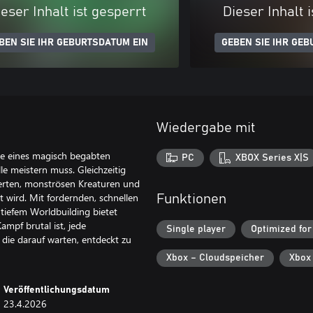
eser Inhalt ist gesperrt
Dieser Inhalt 
BEN SIE IHR GEBURTSDATUM EIN
GEBEN SIE IHR GEB
Wiedergabe mit
lle eines magisch begabten
PC
XBOX Series X|S
lle meistern muss. Gleichzeitig
ierten, monströsen Kreaturen und
 wird. Mit fordernden, schnellen
Funktionen
tiefem Worldbuilding bietet
ampf brutal ist, jede
Single player
Optimized for
 die darauf warten, entdeckt zu
Xbox – Cloudspeicher
Xbox
Veröffentlichungsdatum
23.4.2026