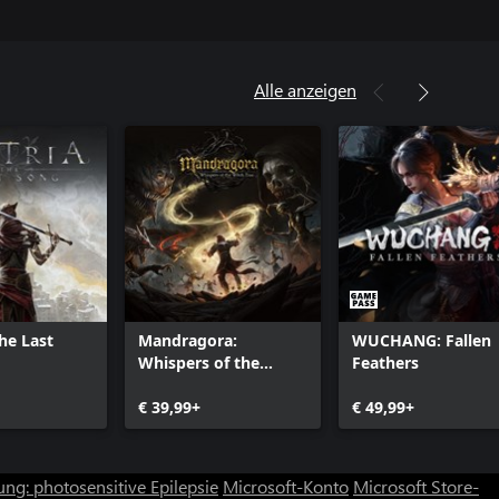
Alle anzeigen
The Last
Mandragora:
WUCHANG: Fallen
Whispers of the
Feathers
Witch Tree
€ 39,99+
€ 49,99+
ng: photosensitive Epilepsie
Microsoft-Konto
Microsoft Store-