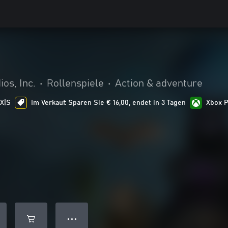
os, Inc.
•
Rollenspiele
•
Action & adventure
 X|S
Im Verkauf: Sparen Sie € 16,00, endet in 3 Tagen
Xbox 
● ● ●