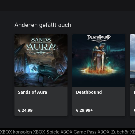
Anderen gefällt auch
Sands of Aura
Deathbound
€ 24,99
€ 29,99+
XBOX konsolen
XBOX-Spiele
XBOX Game Pass
XBOX-Zubehör
X