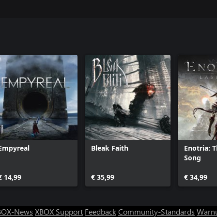
Empyreal
Bleak Faith
Enotria: 
Song
€ 14,99
€ 35,99
€ 34,99
BOX-News
XBOX Support
Feedback
Community-Standards
Warnu