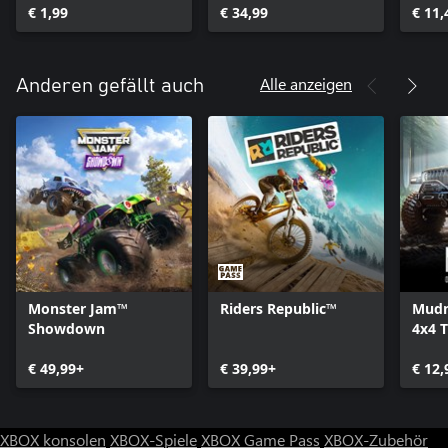
€ 1,99
€ 34,99
€ 11,
Alle anzeigen
Anderen gefällt auch
Monster Jam™
Riders Republic™
Mudn
Showdown
4x4 T
Simu
€ 49,99+
€ 39,99+
€ 12,
XBOX konsolen
XBOX-Spiele
XBOX Game Pass
XBOX-Zubehör