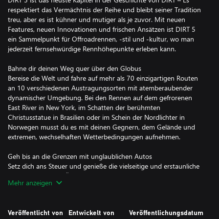
respektiert das Vermächtnis der Reihe und bleibt seiner Tradition
treu, aber es ist kühner und mutiger als je zuvor. Mit neuen
Features, neuen Innovationen und frischen Ansätzen ist DIRT 5
ein Sammelpunkt für Offroadrennen, -stil und -kultur, wo man
jederzeit fernsehwürdige Rennhöhepunkte erleben kann.
Bahne dir deinen Weg quer über den Globus
Bereise die Welt und fahre auf mehr als 70 einzigartigen Routen
an 10 verschiedenen Austragungsorten mit atemberaubender
dynamischer Umgebung. Bei den Rennen auf dem gefrorenen
East River in New York, im Schatten der berühmten
Christusstatue in Brasilien oder im Schein der Nordlichter in
Norwegen musst du es mit deinen Gegnern, dem Gelände und
extremen, wechselhaften Wetterbedingungen aufnehmen.
Geh bis an die Grenzen mit unglaublichen Autos
Setz dich ans Steuer und genieße die vielseitige und erstaunliche
Auswahl an Autos. Überwinde das schwierigste Gelände mit
Mehr anzeigen
Felsklettermaschinen, fahre mit kultigen Rallye-Autos auf neuen
Strecken oder erlebe die unbändige Kraft von Sprint-Autos mit
900 PS. Rallyecross- und GT-Wagen, Unlimited Trucks und
Veröffentlicht von
Entwickelt von
Veröffentlichungsdatum
Muscle Cars machen die ultimative Offroad-Garage komplett.