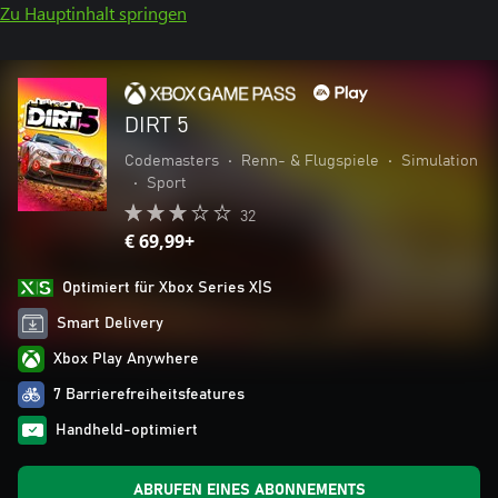
Zu Hauptinhalt springen
DIRT 5
Codemasters
•
Renn- & Flugspiele
•
Simulation
•
Sport
32
€ 69,99+
Optimiert für Xbox Series X|S
Smart Delivery
Xbox Play Anywhere
7 Barrierefreiheitsfeatures
Handheld-optimiert
ABRUFEN EINES ABONNEMENTS