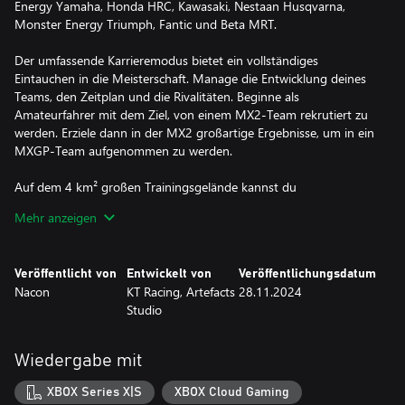
Energy Yamaha, Honda HRC, Kawasaki, Nestaan Husqvarna,
Monster Energy Triumph, Fantic und Beta MRT.
Der umfassende Karrieremodus bietet ein vollständiges
Eintauchen in die Meisterschaft. Manage die Entwicklung deines
Teams, den Zeitplan und die Rivalitäten. Beginne als
Amateurfahrer mit dem Ziel, von einem MX2-Team rekrutiert zu
werden. Erziele dann in der MX2 großartige Ergebnisse, um in ein
MXGP-Team aufgenommen zu werden.
Auf dem 4 km² großen Trainingsgelände kannst du
uneingeschränkt fahren, deine Technik verbessern und dein
Mehr anzeigen
Motorrad auf sechs Strecken und verschiedenen Geländetypen
testen.
Veröffentlicht von
Entwickelt von
Veröffentlichungsdatum
MXGP ist ein realistisches Spiel, das mit fortschrittlicher Physik für
Nacon
KT Racing, Artefacts
28.11.2024
ein intensives Fahrgefühl sorgt und gleichzeitig eine
Studio
benutzerfreundliche Steuerung bietet, die Anfängern hilft, schnell
Fortschritte zu machen.
Und für wettbewerbsorientierte Spieler gibt es einen Online-
Wiedergabe mit
Mehrspielermodus, um sich mit den besten Fahrern der Welt zu
messen.
XBOX Series X|S
XBOX Cloud Gaming