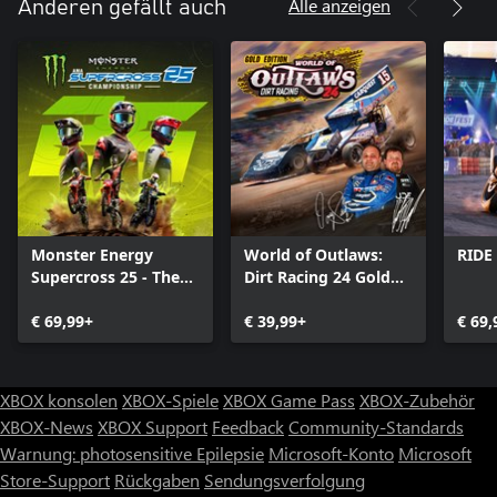
Alle anzeigen
Anderen gefällt auch
Monster Energy
World of Outlaws:
RIDE
Supercross 25 - The
Dirt Racing 24 Gold
Official Video Game
Edition
€ 69,99+
€ 39,99+
€ 69,
XBOX konsolen
XBOX-Spiele
XBOX Game Pass
XBOX-Zubehör
XBOX-News
XBOX Support
Feedback
Community-Standards
Warnung: photosensitive Epilepsie
Microsoft-Konto
Microsoft
Store-Support
Rückgaben
Sendungsverfolgung