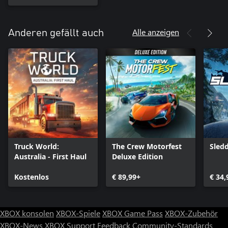
Alle anzeigen
Anderen gefällt auch
Truck World:
The Crew Motorfest
Sled
Australia - First Haul
Deluxe Edition
Kostenlos
€ 89,99+
€ 34,
XBOX konsolen
XBOX-Spiele
XBOX Game Pass
XBOX-Zubehör
XBOX-News
XBOX Support
Feedback
Community-Standards