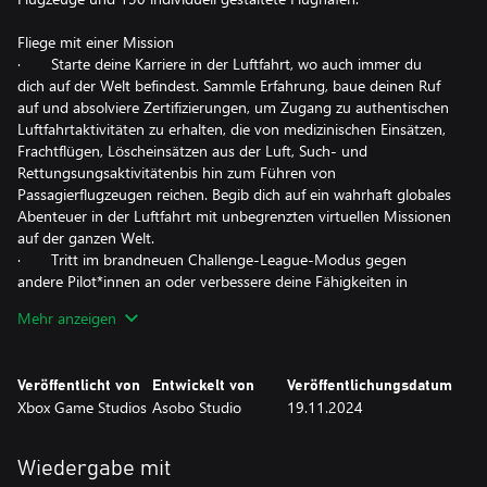
Fliege mit einer Mission
· Starte deine Karriere in der Luftfahrt, wo auch immer du
dich auf der Welt befindest. Sammle Erfahrung, baue deinen Ruf
auf und absolviere Zertifizierungen, um Zugang zu authentischen
Luftfahrtaktivitäten zu erhalten, die von medizinischen Einsätzen,
Frachtflügen, Löscheinsätzen aus der Luft, Such- und
Rettungsungsaktivitätenbis hin zum Führen von
Passagierflugzeugen reichen. Begib dich auf ein wahrhaft globales
Abenteuer in der Luftfahrt mit unbegrenzten virtuellen Missionen
auf der ganzen Welt.
· Tritt im brandneuen Challenge-League-Modus gegen
andere Pilot*innen an oder verbessere deine Fähigkeiten in
Dutzenden von Aktivitäten, die von spannenden Rallye-Rennen
Mehr anzeigen
und Präzisionslandungen bis hin zu Herausforderungen in
geringer Höhe und vielem mehr reichen. Fliege Kopf an Kopf bei
den legendären Red Bull Air Races und den legendären Reno Air
Veröffentlicht von
Entwickelt von
Veröffentlichungsdatum
Races, einschließlich der neuen Roswell-Kurse.
Xbox Game Studios
Asobo Studio
19.11.2024
· Werde zum Fotografen der Welt und reise über unseren
wunderschönen Planeten, um atemberaubende
Naturlandschaften zu sammeln, berühmte Sehenswürdigkeiten zu
Wiedergabe mit
besuchen und diese Abenteuer mit Bildern in deinem Reisebuch