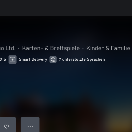
o Ltd.
•
Karten- & Brettspiele
•
Kinder & Familie
 X|S
Smart Delivery
7 unterstützte Sprachen
● ● ●