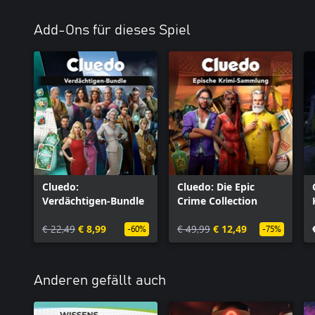
Add-Ons für dieses Spiel
Cluedo:
Cluedo: Die Epic
Verdächtigen-Bundle
Crime Collection
€ 22,49
€ 8,99
€ 49,99
€ 12,49
-60%
-75%
Anderen gefällt auch