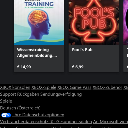
Wissenstraining
Fool's Pub
Allgemeinbildung.
Das Quiz.
€ 14,99
€ 6,99
XBOX konsolen
XBOX-Spiele
XBOX Game Pass
XBOX-Zubehör
X
Support
Rückgaben
Sendungsverfolgung
Spiele
Deutsch (Österreich)
Ihre Datenschutzoptionen
Verbraucherdatenschutz für Gesundheitsdaten
An Microsoft we