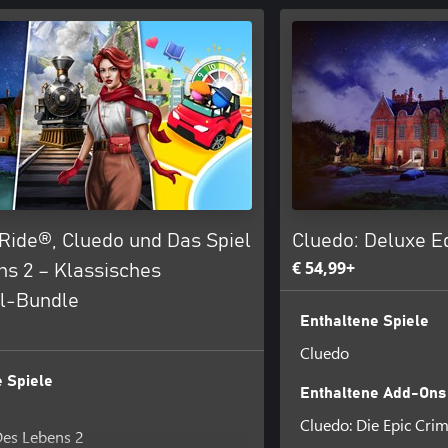
 Ride®, Cluedo und Das Spiel
Cluedo: Deluxe Ed
€ 54,99+
ns 2 – Klassisches
el-Bundle
Enthaltene Spiele
Cluedo
 Spiele
Enthaltene Add-Ons
Cluedo: Die Epic Crim
Des Lebens 2