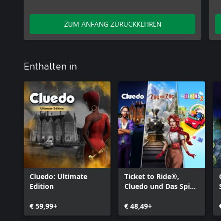
ZUM ANFANG ZURÜCKKEHREN
Enthalten in
Cluedo: Ultimate
Ticket to Ride®,
Edition
Cluedo und Das Spiel
des Lebens 2 –
€ 59,99+
Klassisches
€ 48,49+
Brettspiel-Bundle