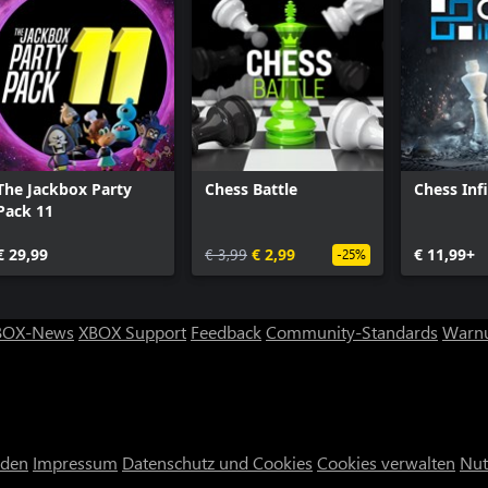
The Jackbox Party
Chess Battle
Chess Infi
Pack 11
€ 29,99
€ 3,99
€ 2,99
€ 11,99+
-25%
BOX-News
XBOX Support
Feedback
Community-Standards
Warnu
nden
Impressum
Datenschutz und Cookies
Cookies verwalten
Nut