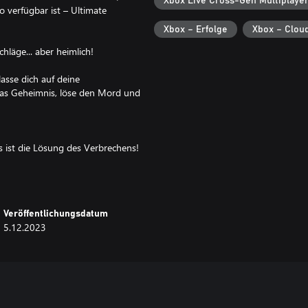
Xbox Live Cross-Gen Multiplaye
o verfügbar ist – Ultimate
Xbox – Erfolge
Xbox – Clou
hläge... aber heimlich!
asse dich auf deine
das Geheimnis, löse den Mord und
s ist die Lösung des Verbrechens!
deinem Hinweisbogen abgehakt, da
chen – wähle, wer deiner Meinung
Veröffentlichungsdatum
Verbrechen stattfand.
5.12.2023
derlegen; wenn einer deiner
 dir diese Karte, um ihn zu
raktere, Waffen und Räume
e zu erheben! Sei jedoch vorsichtig