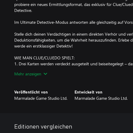
probiere ein neues Ermittlungsformat, das exklusiv für Clue/Clued
Detective.
Im Ultimate Detective-Modus antworten alle gleichzeitig auf Vorsc
Stelle dich deinen Verdächtigen in einem direkten Verhör und verl
Deduktionsfähigkeiten, um die Wahrheit herauszufinden. Erlebe 
werde ein erstklassiger Detektiv!
WIE MAN CLUE/CLUEDO SPIELT:
1. Drei Karten werden verdeckt ausgeteilt und beiseitegelegt – da
2. Jeder erhält drei Clue-Karten. Diese werden automatisch auf 
Mehr anzeigen
sie nicht Teil der Lösung sein können.
3. Würfle und bewege dich über das Spielfeld.
4. Wenn du einen Raum betrittst, kannst du einen Vorschlag ma
Veröffentlicht von
Entwickelt von
nach der Mörder ist, welche Waffe sie benutzt haben und wo das 
Marmalade Game Studio Ltd.
Marmalade Game Studio Ltd.
5. Andere Spieler werden dann versuchen, deinen Vorschlag zu wi
Vorschläge mit einer Karte in ihrer Hand übereinstimmt, zeigen sie
widerlegen.
6. Verwende deinen Hinweisbogen, um festzuhalten, welche Cha
widerlegt wurden.
Editionen vergleichen
7. Denkst du, du hast es herausgefunden? Es ist Zeit, eine Anklag