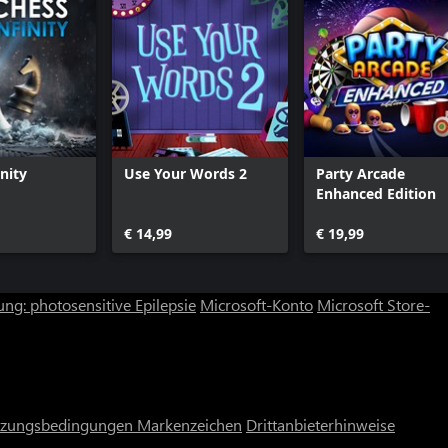
nity
Use Your Words 2
Party Arcade
Enhanced Edition
€ 14,99
€ 19,99
ng: photosensitive Epilepsie
Microsoft-Konto
Microsoft Store-
zungsbedingungen
Markenzeichen
Drittanbieterhinweise