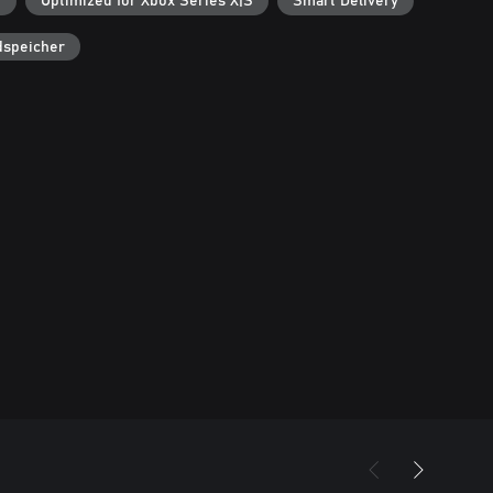
r
Optimized for Xbox Series X|S
Smart Delivery
dspeicher