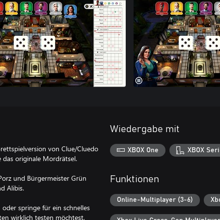
Wiedergabe mit
 Brettspielversion von Clue/Cluedo
XBOX One
XBOX Seri
das originale Mordrätsel.
 Porz und Bürgermeister Grün
Funktionen
 Alibis.
Online-Multiplayer (3-6)
Xb
 oder springe für ein schnelles
en wirklich testen möchtest,