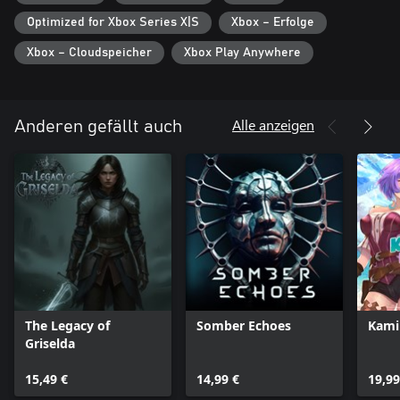
[Erkunde und enthülle verborgene Geschichte]
Optimized for Xbox Series X|S
Xbox – Erfolge
Auf einer zerstörten Welt aufzuwachen ist das eine.
Herauszufinden, was wirklich geschah, das andere. Schlüpfe in
Xbox – Cloudspeicher
Xbox Play Anywhere
Zoes Sneakers und begib dich auf die Suche nach den Ursachen
von Yobs Untergang. Entdecke vergessene Technologien,
verknüpfe die Fäden der Vergangenheit – und finde deinen Platz
Alle anzeigen
Anderen gefällt auch
The Legacy of
Somber Echoes
Kami
Griselda
15,49 €
14,99 €
19,99