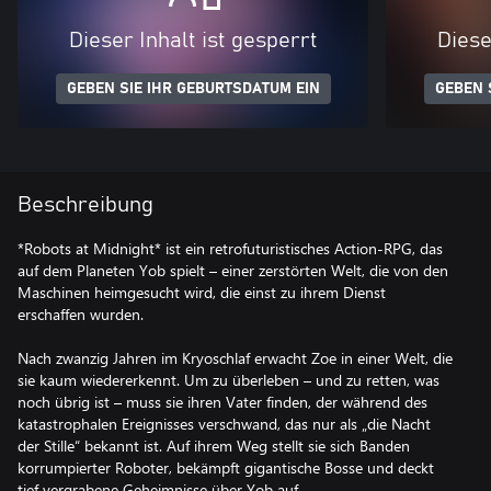
Dieser Inhalt ist gesperrt
Diese
GEBEN SIE IHR GEBURTSDATUM EIN
GEBEN 
Beschreibung
*Robots at Midnight* ist ein retrofuturistisches Action-RPG, das
auf dem Planeten Yob spielt – einer zerstörten Welt, die von den
Maschinen heimgesucht wird, die einst zu ihrem Dienst
erschaffen wurden.
Nach zwanzig Jahren im Kryoschlaf erwacht Zoe in einer Welt, die
sie kaum wiedererkennt. Um zu überleben – und zu retten, was
noch übrig ist – muss sie ihren Vater finden, der während des
katastrophalen Ereignisses verschwand, das nur als „die Nacht
der Stille“ bekannt ist. Auf ihrem Weg stellt sie sich Banden
korrumpierter Roboter, bekämpft gigantische Bosse und deckt
tief vergrabene Geheimnisse über Yob auf.