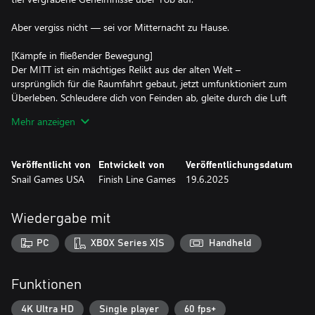
Aber vergiss nicht — sei vor Mitternacht zu Hause.
[Kämpfe in fließender Bewegung]
Der MITT ist ein mächtiges Relikt aus der alten Welt –
ursprünglich für die Raumfahrt gebaut, jetzt umfunktioniert zum
Überleben. Schleudere dich von Feinden ab, gleite durch die Luft
und zerschmettere Bots mit schwungvollem Momentum-
Mehr anzeigen
Combat, der dich stets in Bewegung hält. Ob im Kampf oder
beim Erkunden: Schnelligkeit und Rhythmus sind deine stärksten
Waffen. Finde deinen Flow. Schärfe deine Skills. Entdecke, woraus
Veröffentlicht von
Entwickelt von
Veröffentlichungsdatum
du wirklich gemacht bist.
Snail Games USA
Finish Line Games
19.6.2025
[Wähle deine Herausforderung]
Ob du neu im Genre bist oder ein erfahrener Kämpfer – *Robots
Wiedergabe mit
at Midnight* passt sich deinem Spielstil an. Im Heldenmodus
erlebst du eine erzählerisch fokussierte, verzeihende Reise. Im
PC
XBOX Series X|S
Handheld
Meistermodus hingegen wirst du mit intensiven Kämpfen an
deine Grenzen gebracht – Reflexe und Taktik sind gefragt.
Funktionen
Egal, welchen Pfad du wählst: Bereite dich auf den Kampf vor.
4K Ultra HD
Single player
60 fps+