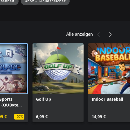
senheit
Xbox – Cloudspeicher
Alle anzeigen
Sports
Golf Up
Indoor Baseball
n (QUByte
99 €
6,99 €
14,99 €
-50%