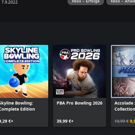
7.9.2022
Xbox – Erfolge
Xbox – Anwe
Skyline Bowling:
PBA Pro Bowling 2026
Accolade 
Complete Edition
Collectio
Classics)
9,29 €+
39,99 €+
19,99 €
9,