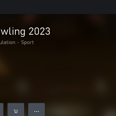
wling 2023
ulation
•
Sport
● ● ●