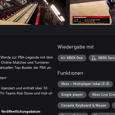
Wiedergabe mit
23! Werde zur PBA-Legende mit dem
XBOX One
XBOX Seri
in Online-Matches und Turnieren
 aktuellen Top-Bowler der PBA an.
Funktionen
iten!
Xbox – Multiplayer lokal (2-2)
 lizenziert und enthält über 30
 TV-Teams Rob Stone und Hall-of-
Single player
Xbox Live Cro
Console Keyboard & Mouse
Veröffentlichungsdatum