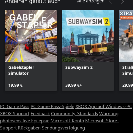
Alle anzeigen
Anderen gefällt auch
Gabelstapler
SubwaySim 2
Stra
Simulator
Simul
Wint
19,99 €
39,99 €+
29,99
PC Game Pass
PC Game Pass-Spiele
XBOX App auf Windows-PC
XBOX Support
Feedback
Community-Standards
Warnung:
photosensitive Epilepsie
Microsoft-Konto
Microsoft Store-
Support
Rückgaben
Sendungsverfolgung