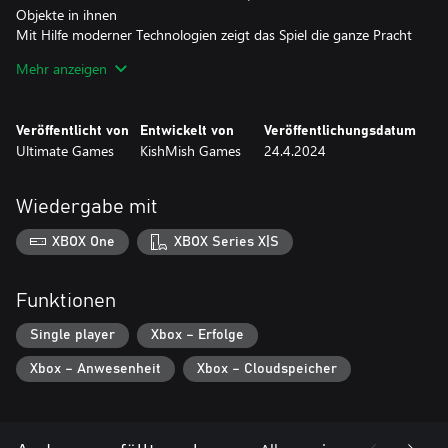
Objekte in ihnen
Mit Hilfe moderner Technologien zeigt das Spiel die ganze Pracht
des Metrosystems der russischen Hauptstadt. Die Stationen auf
Mehr anzeigen
dieser Linie wurden in verschiedenen Epochen gebaut, so dass
jede Station die Atmosphäre ihrer Zeit widerspiegelt.
Veröffentlicht von
Entwickelt von
Veröffentlichungsdatum
Das Geschwindigkeits-Kontrollsystem
Ultimate Games
KishMish Games
24.4.2024
Das Geschwindigkeits-Kontrollsystem ermöglicht es dir,
Kollisionen und andere unerwünschte Ereignisse zu vermeiden.
Behalte deinen Tachometerwert und die Ampeln im Auge, und
Wiedergabe mit
deine Fahrt wird gut verlaufen.
XBOX One
XBOX Series X|S
Die Hauptfiguren des Spiels sind Züge
Es gibt zwei Züge im Spiel, und jeder von ihnen hat seine eigene
Steuerung. Sie sind mit allen wichtigen Funktionen für die sichere
Funktionen
Beförderung von Fahrgästen ausgestattet.
Single player
Xbox – Erfolge
Xbox – Anwesenheit
Xbox – Cloudspeicher