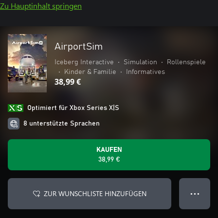
Zu Hauptinhalt springen
AirportSim
Iceberg Interactive
•
Simulation
•
Rollenspiele
•
Kinder & Familie
•
Informatives
38,99 €
Optimiert für Xbox Series X|S
8 unterstützte Sprachen
KAUFEN
38,99 €
ZUR WUNSCHLISTE HINZUFÜGEN
● ● ●