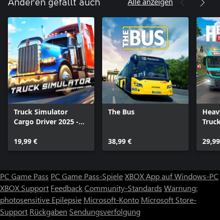
Alle anzeigen
Anderen gefällt auch
eigenen Tempo die Flughäfen erkunden und machen, was du
willst. Du kannst den Flugzeugen beim An- und Abflug
zuschauen oder mitmischen – du entscheidest!
Truck Simulator
The Bus
Heav
Cargo Driver 2025 -
Truc
USA
19,99 €
38,99 €
29,99
PC Game Pass
PC Game Pass-Spiele
XBOX App auf Windows-PC
XBOX Support
Feedback
Community-Standards
Warnung:
photosensitive Epilepsie
Microsoft-Konto
Microsoft Store-
Support
Rückgaben
Sendungsverfolgung