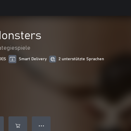
onsters
ategiespiele
 X|S
Smart Delivery
2 unterstützte Sprachen
● ● ●