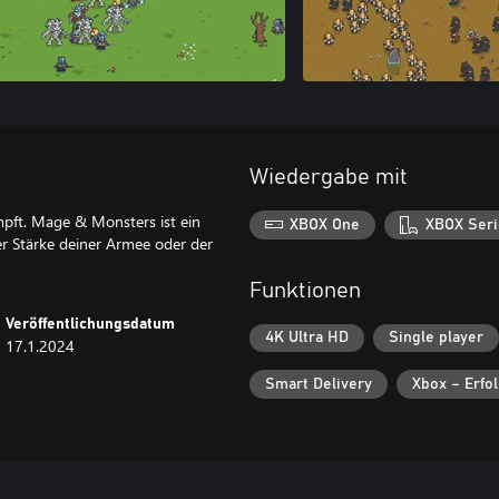
Wiedergabe mit
mpft. Mage & Monsters ist ein
XBOX One
XBOX Seri
er Stärke deiner Armee oder der
Funktionen
Veröffentlichungsdatum
4K Ultra HD
Single player
17.1.2024
Smart Delivery
Xbox – Erfo