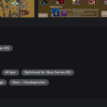
es X|S
60 fps+
Optimized for Xbox Series X|S
lge
Xbox – Cloudspeicher