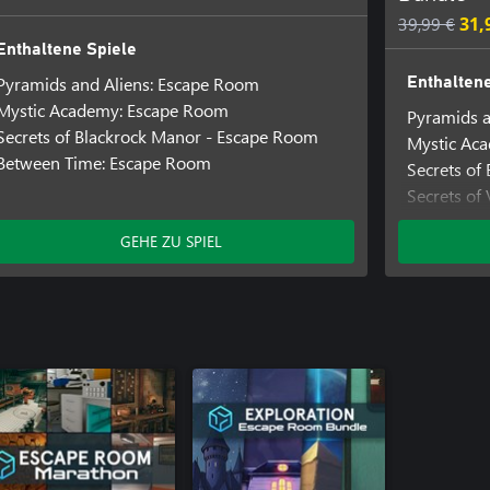
39,99 €
31,
Enthaltene Spiele
Pyramids and Aliens: Escape Room
Enthaltene
Mystic Academy: Escape Room
Pyramids a
Secrets of Blackrock Manor - Escape Room
Mystic Ac
Between Time: Escape Room
Secrets of
Secrets of
Between T
GEHE ZU SPIEL