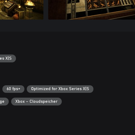
es X|S
60 fps+
Optimized for Xbox Series X|S
lge
Xbox – Cloudspeicher