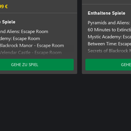
99 €
Enthaltene Spiele
Pyramids and Aliens
 Spiele
60 Minutes to Extinc
nd Aliens: Escape Room
Mystic Academy: Es
ademy: Escape Room
Between Time: Esca
 Blackrock Manor - Escape Room
Secrets of Blackrock
 Velendar Castle - Escape Room
Tested on Humans: 
ime: Escape Room
Palindrome Syndrom
GEHE ZU SPIEL
GEHE
Regular Factory: Es