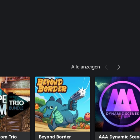
Alle anzeigen
oom Trio
Beyond Border
AAA Dynamic Scen