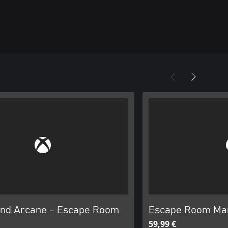
and Arcane - Escape Room
Escape Room Ma
59,99 €