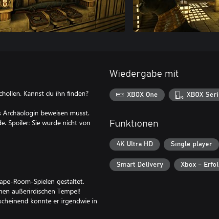
Wiedergabe mit
chollen. Kannst du ihn finden?
XBOX One
XBOX Seri
ls Archäologin beweisen musst.
e. Spoiler: Sie wurde nicht von
Funktionen
4K Ultra HD
Single player
Smart Delivery
Xbox – Erfo
cape-Room-Spielen gestaltet.
men außerirdischen Tempel!
scheinend konnte er irgendwie in