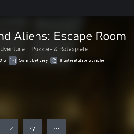
nd Aliens: Escape Room
adventure
•
Puzzle- & Ratespiele
 X|S
Smart Delivery
8 unterstützte Sprachen
● ● ●