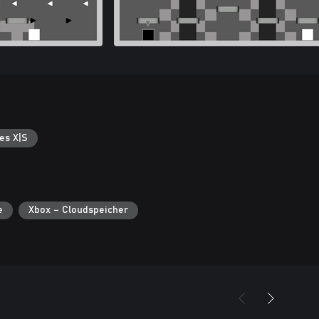
es X|S
e
Xbox – Cloudspeicher