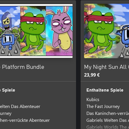
 Platform Bundle
My Night Sun Al
23,99 €
 Spiele
Enthaltene Spiele
Kubics
elten Das Abenteuer
The Fast Journey
ourney
Das Kaninchen-verrü
hen-verrückte Abenteuer
Gabriels Welten Das
Gabriels Worlds The