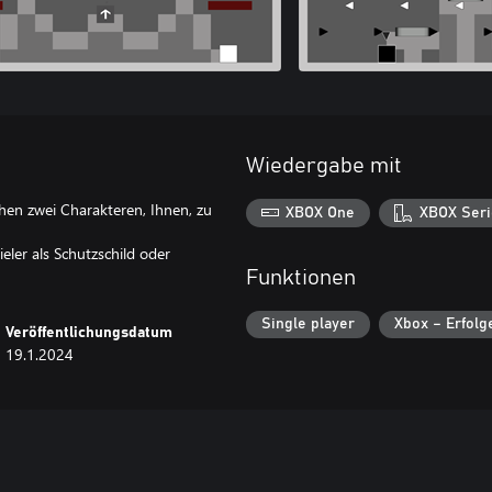
Wiedergabe mit
chen zwei Charakteren, Ihnen, zu
XBOX One
XBOX Seri
eler als Schutzschild oder
Funktionen
Single player
Xbox – Erfolg
Veröffentlichungsdatum
19.1.2024