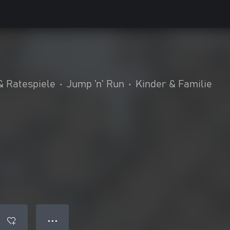
& Ratespiele
•
Jump ’n’ Run
•
Kinder & Familie
● ● ●