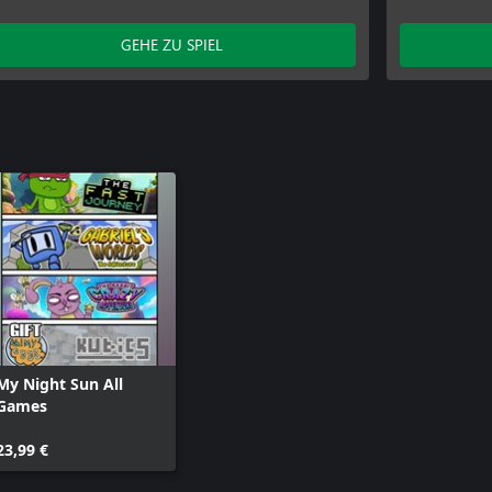
GEHE ZU SPIEL
My Night Sun All
Games
23,99 €