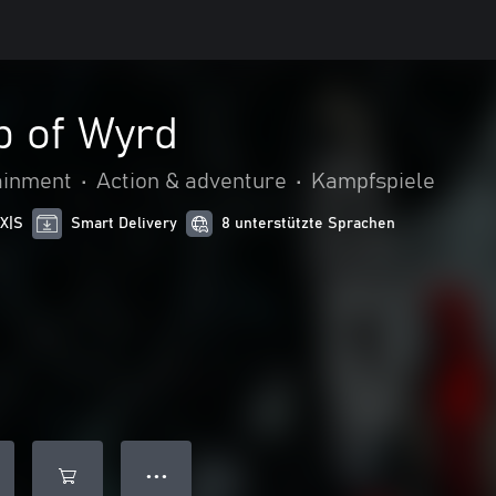
b of Wyrd
ainment
•
Action & adventure
•
Kampfspiele
 X|S
Smart Delivery
8 unterstützte Sprachen
● ● ●