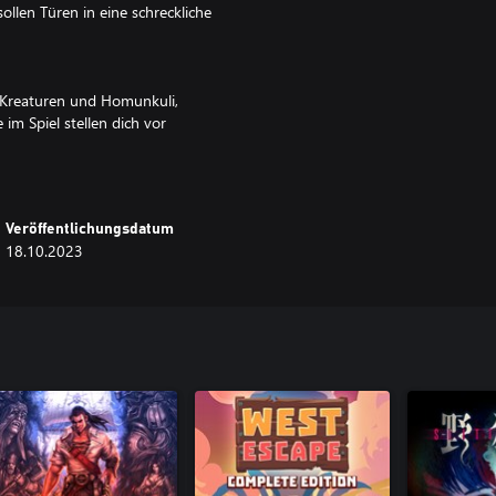
llen Türen in eine schreckliche
r Kreaturen und Homunkuli,
m Spiel stellen dich vor
zu erkennen, auszuweichen, zu
nächste Dimension zu prügeln.
Veröffentlichungsdatum
18.10.2023