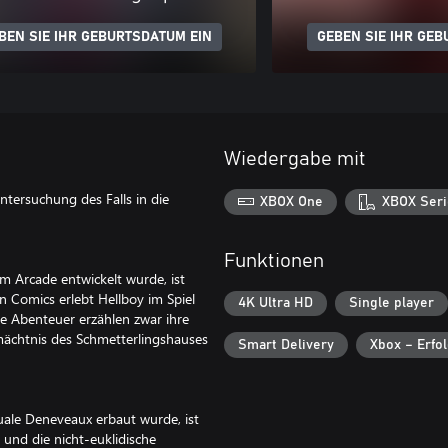
BEN SIE IHR GEBURTSDATUM EIN
GEBEN SIE IHR GEB
Wiedergabe mit
ntersuchung des Falls in die
XBOX One
XBOX Seri
Funktionen
m Arcade entwickelt wurde, ist
Comics erlebt Hellboy im Spiel
4K Ultra HD
Single player
se Abenteuer erzählen zwar ihre
mächtnis des Schmetterlingshauses
Smart Delivery
Xbox – Erfo
ale Deneveaux erbaut wurde, ist
 und die nicht-euklidische