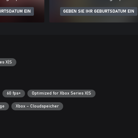
URTSDATUM EIN
GEBEN SIE IHR GEBURTSDATUM EIN
es X|S
60 fps+
Optimized for Xbox Series X|S
lge
Xbox – Cloudspeicher