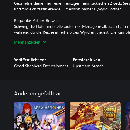
Geometrie dienen nur einem einzigen heimtückischen Zweck: Sie so
und zugleich faszinierende Dimension namens „Wyrd“ öffnen.
Roguelike-Action-Brawler
Schwing die Hufe und stelle dich einer Menagerie albtraumhafte
während du die Reiche innerhalb des Wyrd erkundest. Die Kämpfe i
herausfordernde Begegnungen, in denen es gilt, Angriffsmuster 
Mehr anzeigen
blocken und – wie könnte es anders sein? – deine Gegner in die 
Veröffentlicht von
Entwickelt von
Good Shepherd Entertainment
Upstream Arcade
Anderen gefällt auch