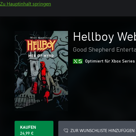
Zu Hauptinhalt springen
Hellboy We
Good Shepherd Entert
Optimiert für Xbox Series
KAUFEN
ZUR WUNSCHLISTE HINZUFÜGEN
24,99 €