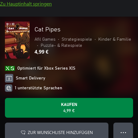
Zu Hauptinhalt springen
Cat Pipes
Afil Games
•
Strategiespiele
•
Kinder & Familie
•
Puzzle- & Ratespiele
4,99 €
Optimiert für Xbox Series X|S
Smart Delivery
1 unterstützte Sprachen
KAUFEN
4,99 €
ZUR WUNSCHLISTE HINZUFÜGEN
● ● ●