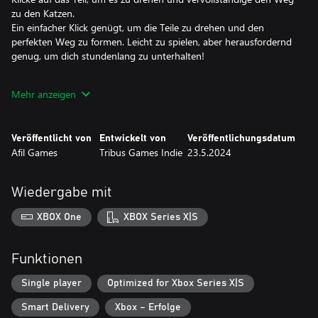
zu den Katzen.
Ein einfacher Klick genügt, um die Teile zu drehen und den
perfekten Weg zu formen. Leicht zu spielen, aber herausfordernd
genug, um dich stundenlang zu unterhalten!
Das Wichtigste ist, den Weg zu vervollständigen und die Katzen
Mehr anzeigen
zu erreichen.
Keine Eile! Das Hauptziel ist es, sicherzustellen, dass die Katzen
ihren Weg sicher finden. Habe Spaß beim Lösen der Rätsel und
Veröffentlicht von
Entwickelt von
Veröffentlichungsdatum
entspanne dich in dieser zauberhaften Welt.
Afil Games
Tribus Games Indie
23.5.2024
Erkunde 45 spannende Level.
Mit 45 einzigartigen Leveln, von denen jedes fesselnder als das
Wiedergabe mit
andere ist, wirst du viele Stunden Spaß haben. Cat Pipes ist ein
Spiel, das dich lange Zeit unterhalten wird.
XBOX One
XBOX Series X|S
Funktionen
Single player
Optimized for Xbox Series X|S
Smart Delivery
Xbox – Erfolge