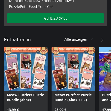
Mimi the Cat: New Friends (Windows)
PuzzlePet - Feed Your Cat
GEHE ZU SPIEL
Alle anzeigen
Enthalten in
Meow Purrfect Puzzle
Meow Purrfect Puzzle
Puzz
Bundle (Xbox)
Bundle (Xbox + PC)
and 
Hone
13,99 €
25,99 €
Soko
17,99