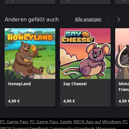
Soko
Docto
Alle anzeigen
Anderen gefällt auch
HoneyLand
Say Cheese!
Mimi
Frie
4,99 €
4,99 €
4,99 
PC Game Pass
PC Game Pass-Spiele
XBOX App auf Windows-PC
XBOX Support
Feedback
Community-Standards
Warnung: