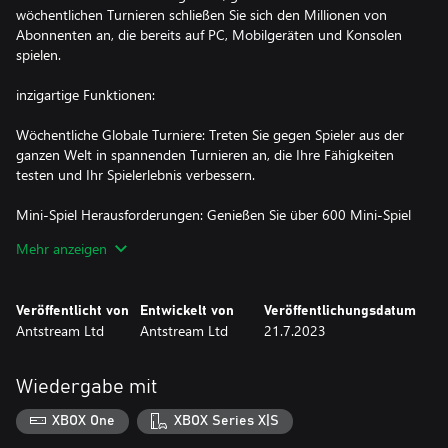
wöchentlichen Turnieren schließen Sie sich den Millionen von
Abonnenten an, die bereits auf PC, Mobilgeräten und Konsolen
spielen.
inzigartige Funktionen:
Wöchentliche Globale Turniere: Treten Sie gegen Spieler aus der
ganzen Welt in spannenden Turnieren an, die Ihre Fähigkeiten
testen und Ihr Spielerlebnis verbessern.
Mini-Spiel Herausforderungen: Genießen Sie über 600 Mini-Spiel
Herausforderungen, mit jede Woche neuen Herausforderungen,
Mehr anzeigen
um neue Erfolge zu verdienen und mehr Spiele zu entdecken.
Giant Slayer: Beweisen Sie Ihr Gaming-Können, indem Sie hohe
Veröffentlicht von
Entwickelt von
Veröffentlichungsdatum
Punktzahlen schlagen und die schwierigsten Herausforderungen
Antstream Ltd
Antstream Ltd
21.7.2023
der Community meistern, um ultimative Prahlrechte zu
gewinnen.
Wiedergabe mit
Spieler-Herausforderungen: Fordern Sie direkt andere Spieler und
Freunde zu hohen Punktzahlen heraus, um zwanglosen
XBOX One
XBOX Series X|S
Wettbewerbsspaß zu haben, wo immer sie auch sind.