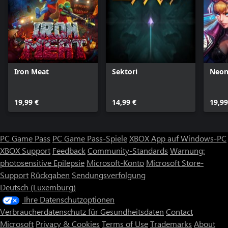
Iron Meat
Sektori
Neon
19,99 €
14,99 €
19,99
PC Game Pass
PC Game Pass-Spiele
XBOX App auf Windows-PC
XBOX Support
Feedback
Community-Standards
Warnung:
photosensitive Epilepsie
Microsoft-Konto
Microsoft Store-
Support
Rückgaben
Sendungsverfolgung
Deutsch (Luxemburg)
Ihre Datenschutzoptionen
Verbraucherdatenschutz für Gesundheitsdaten
Contact
Microsoft
Privacy & Cookies
Terms of Use
Trademarks
About