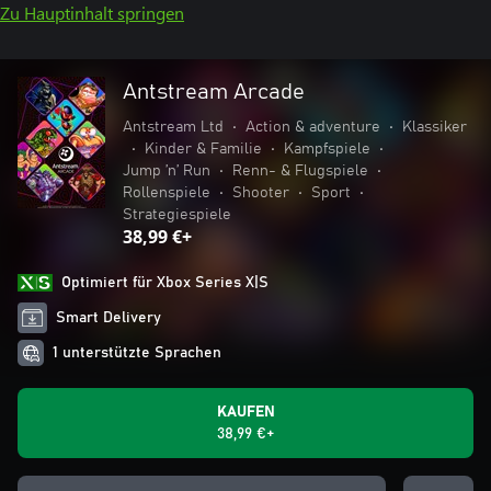
Zu Hauptinhalt springen
Antstream Arcade
Antstream Ltd
•
Action & adventure
•
Klassiker
•
Kinder & Familie
•
Kampfspiele
•
Jump ’n’ Run
•
Renn- & Flugspiele
•
Rollenspiele
•
Shooter
•
Sport
•
Strategiespiele
38,99 €+
Optimiert für Xbox Series X|S
Smart Delivery
1 unterstützte Sprachen
KAUFEN
38,99 €+