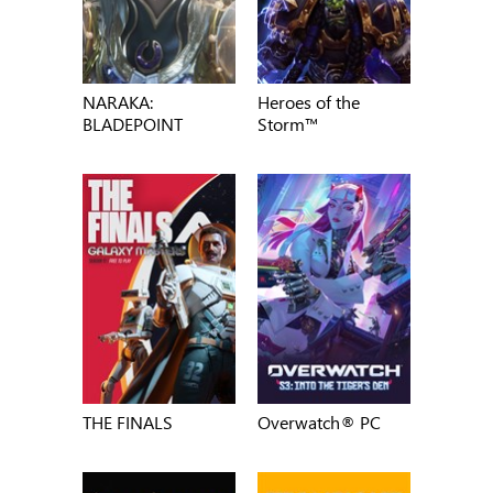
NARAKA:
Heroes of the
BLADEPOINT
Storm™
THE FINALS
Overwatch® PC