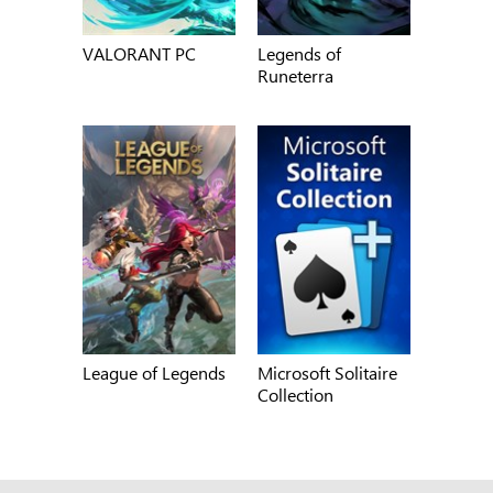
VALORANT PC
Legends of
Runeterra
League of Legends
Microsoft Solitaire
Collection