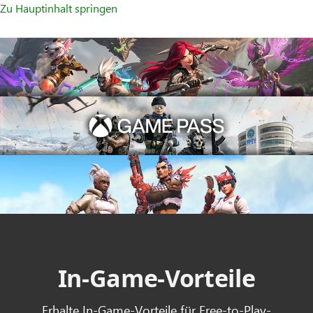
Zu Hauptinhalt springen
In-Game-Vorteile
Erhalte In-Game-Vorteile für Free-to-Play-