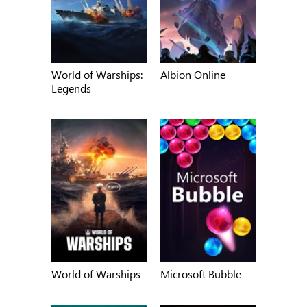
World of Warships:
Albion Online
Legends
World of Warships
Microsoft Bubble