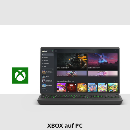
XBOX auf PC