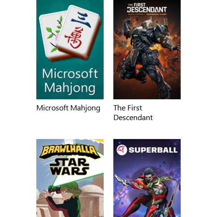
Microsoft Mahjong
The First
Descendant