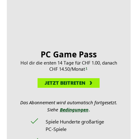
PC Game Pass
Hol dir die ersten 14 Tage für CHF 1.00, danach
CHF 14.50/Monat
1
JETZT BEITRETEN
Das Abonnement wird automatisch fortgesetzt.
Siehe
Bedingungen
.
Spiele Hunderte großartige
PC-Spiele