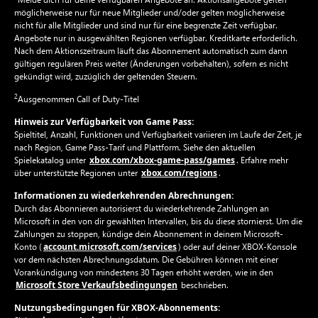
möglicherweise nur für neue Mitglieder und/oder gelten möglicherweise
nicht für alle Mitglieder und sind nur für eine begrenzte Zeit verfügbar.
Angebote nur in ausgewählten Regionen verfügbar. Kreditkarte erforderlich.
Nach dem Aktionszeitraum läuft das Abonnement automatisch zum dann
gültigen regulären Preis weiter (Änderungen vorbehalten), sofern es nicht
gekündigt wird, zuzüglich der geltenden Steuern.
2
Ausgenommen Call of Duty-Titel
Hinweis zur Verfügbarkeit von Game Pass:
Spieltitel, Anzahl, Funktionen und Verfügbarkeit variieren im Laufe der Zeit, je
nach Region, Game Pass-Tarif und Plattform. Siehe den aktuellen
xbox.com/xbox-game-pass/games
Spielekatalog unter
. Erfahre mehr
xbox.com/regions
über unterstützte Regionen unter
.
Informationen zu wiederkehrenden Abrechnungen:
Durch das Abonnieren autorisierst du wiederkehrende Zahlungen an
Microsoft in den von dir gewählten Intervallen, bis du diese stornierst. Um die
Zahlungen zu stoppen, kündige dein Abonnement in deinem Microsoft-
account.microsoft.com/services
Konto (
) oder auf deiner XBOX-Konsole
vor dem nächsten Abrechnungsdatum. Die Gebühren können mit einer
Vorankündigung von mindestens 30 Tagen erhöht werden, wie in den
Microsoft Store Verkaufsbedingungen
beschrieben.
Nutzungsbedingungen für XBOX-Abonnements: