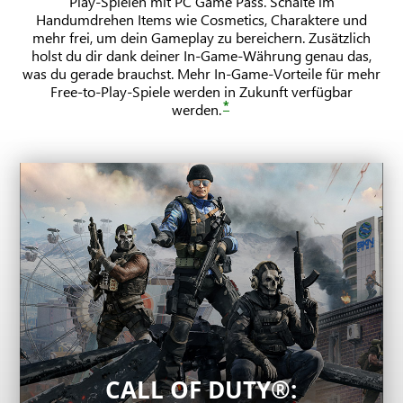
Play-Spielen mit PC Game Pass. Schalte im
Handumdrehen Items wie Cosmetics, Charaktere und
mehr frei, um dein Gameplay zu bereichern. Zusätzlich
holst du dir dank deiner In-Game-Währung genau das,
was du gerade brauchst. Mehr In-Game-Vorteile für mehr
Free-to-Play-Spiele werden in Zukunft verfügbar
*
werden.
League of Legends
CALL OF DUTY®:
Eines der am meistgespielten