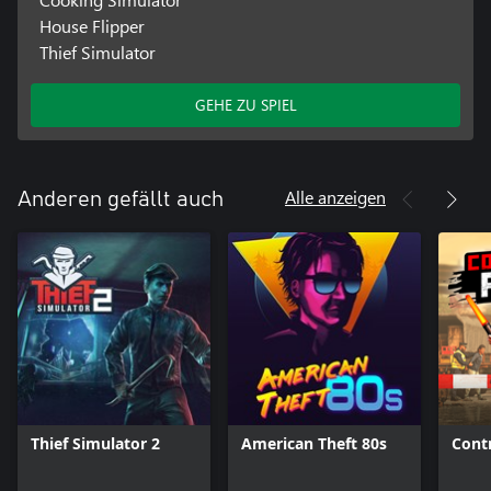
House Flipper
Thief Simulator
GEHE ZU SPIEL
Alle anzeigen
Anderen gefällt auch
Thief Simulator 2
American Theft 80s
Cont