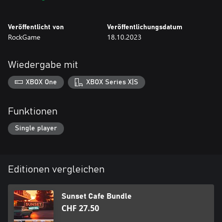
in den am besten geschützten Häusern an. Kaufe Hi-Tech-
Veröffentlicht von
Veröffentlichungsdatum
Equipment für Einbrüche und
RockGame
18.10.2023
lerne neue Tricks. Verkaufe die gestohlenen Gegenstände an
Dealer. Mache alles, was ein
Wiedergabe mit
echter Dieb so macht!
XBOX One
XBOX Series X|S
Funktionen
Single player
Editionen vergleichen
Sunset Cafe Bundle
CHF 27.50