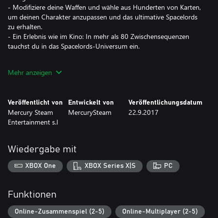
- Modifiziere deine Waffen und wähle aus Hunderten von Karten,
um deinen Charakter anzupassen und das ultimative Spacelords
zu erhalten.
- Ein Erlebnis wie im Kino: In mehr als 80 Zwischensequenzen
tauchst du in das Spacelords-Universum ein.
FEATURES:
Mehr anzeigen
• 17 auswählbare Charaktere.
• Mehr als 70 freischaltbare Waffen.
• 4 Konfigurationsparameter pro Waffe.
Veröffentlicht von
Entwickelt von
Veröffentlichungsdatum
• Mehr als 500 Charakterkarten.
Mercury Steam
MercurySteam
22.9.2017
Entertainment s.l
Wiedergabe mit
XBOX One
XBOX Series X|S
PC
Funktionen
Online-Zusammenspiel (2-5)
Online-Multiplayer (2-5)