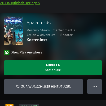
Zu Hauptinhalt springen
Spacelords
Mercury Steam Entertainment s.l
•
Action & adventure
•
Shooter
Kostenlos+
Xbox Play Anywhere
ABRUFEN
Kostenlos+
ZUR WUNSCHLISTE HINZUFÜGEN
● ● ●