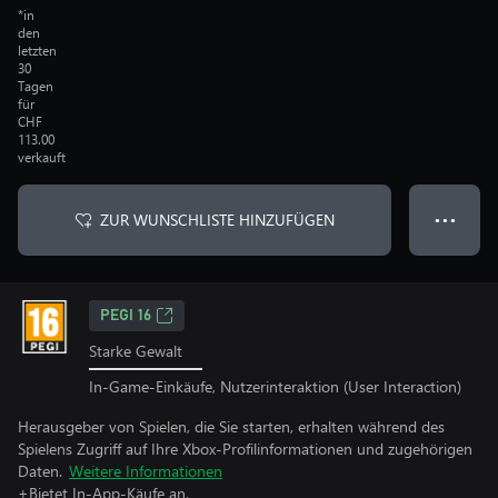
*in
den
letzten
30
Tagen
für
CHF
113.00
verkauft
ZUR WUNSCHLISTE HINZUFÜGEN
● ● ●
PEGI 16
Starke Gewalt
In-Game-Einkäufe, Nutzerinteraktion (User Interaction)
Herausgeber von Spielen, die Sie starten, erhalten während des
Spielens Zugriff auf Ihre Xbox-Profilinformationen und zugehörigen
Daten.
Weitere Informationen
+Bietet In-App-Käufe an.