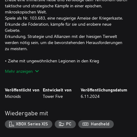
taktische und strategische Kämpfe in einer epischen,
mikroskopischen Welt.
Spiele als Nr. 103.683, eine neugierige Ameise der Kriegerkaste.
Erkunde die Föderation, kämpfe für sie und erobere neue
Gebiete.
Erkundung, Strategie und Allianzen mit der hiesigen Tierwelt
werden nötig sein, um die bevorstehenden Herausforderungen
zu meistern.
• Ziehe mit ungewöhnlichen Legionen in den Krieg
Entwickle deine Strategie, indem du deine Truppen geschickt
Mehr anzeigen
zusammenstellst: Starter-, Unterstützungs- und Super-Räuber-
Legionen.
Verbessere die Stufe deines Nests, um Zugang zu neuen und
Veröffentlicht von
Entwickelt von
Veröffentlichungsdatum
stärkeren Legionen zu erhalten. Entscheidest du dich für die
Microids
Tower Five
6.11.2024
defensive Schnecke oder die Mobilität der Nashornkäfer?
• Mit Spezialfähigkeiten zum Sieg
Wiedergabe mit
Schrecke den Feind ab, verstärke deine Einheiten oder
kundschafte deine Gegner aus: Deine ausgewählten Pheromone
XBOX Series X|S
PC
Handheld
prägen deine Angriffs- oder Verteidigungsstrategie.