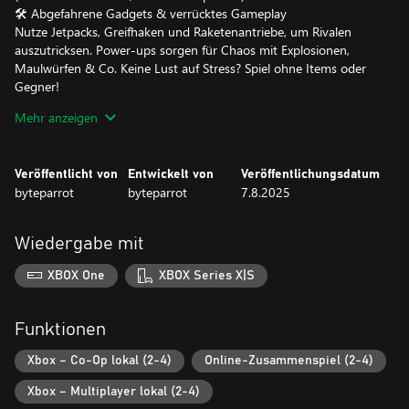
🛠 Abgefahrene Gadgets & verrücktes Gameplay
Nutze Jetpacks, Greifhaken und Raketenantriebe, um Rivalen
auszutricksen. Power-ups sorgen für Chaos mit Explosionen,
Maulwürfen & Co. Keine Lust auf Stress? Spiel ohne Items oder
Gegner!
🌎 Mehr als nur Schnee
Mehr anzeigen
Rase durch Schneegipfel, tropische Inseln, futuristische Städte &
Veröffentlicht von
Entwickelt von
Veröffentlichungsdatum
byteparrot
byteparrot
7.8.2025
Wiedergabe mit
XBOX One
XBOX Series X|S
Funktionen
Xbox – Co-Op lokal (2-4)
Online-Zusammenspiel (2-4)
Xbox – Multiplayer lokal (2-4)