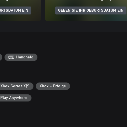
URTSDATUM EIN
GEBEN SIE IHR GEBURTSDATUM EIN
Handheld
 Xbox Series X|S
Xbox – Erfolge
 Play Anywhere