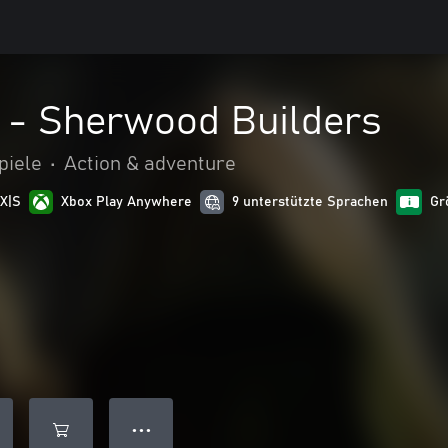
 - Sherwood Builders
piele
•
Action & adventure
 X|S
Xbox Play Anywhere
9 unterstützte Sprachen
Gr
● ● ●