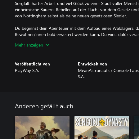
Sorgfalt, harter Arbeit und viel Glück zu einer Stadt voller Mensc
einheimische Bauern, Rebellen auf der Flucht vor dem Gesetz un
von Nottingham selbst als deine neuen gesetzlosen Siedler.
Du beginnst dein Abenteuer mit dem Aufbau eines Waldlagers, d
Bewohner/innen bald erweitert werden kann. Du wirst dafür verant
dir im Sherwood Forest gesichert hast, richtig zu verwalten, um 
Mehr anzeigen
Ein weiterer wichtiger Teil der Betreuung der Siedlung besteht da
Gemeindemitglieder zu verwalten, sie zu Handwerkern, Jägern od
Veröffentlicht von
Entwickelt von
Ressourcen der Siedlung zu verwalten, indem du sie entweder sel
PlayWay S.A.
MeanAstronauts / Console Labs
und Adelshöfen stiehlst.
S.A.
Wenn Robins Leute zahlreich und stark mit dem Schwert bewaffnet
Nottingham Wirklichkeit werden und die Tyrannei des Sheriffs ein
Können Robin Hood und seine fröhlichen Männer überleben und d
setzen? Ihr Schicksal liegt in deiner Hand!
Anderen gefällt auch