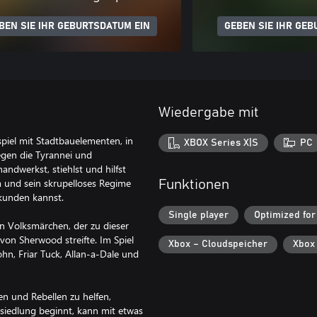
BEN SIE IHR GEBURTSDATUM EIN
GEBEN SIE IHR GEB
Wiedergabe mit
piel mit Stadtbauelementen, in
XBOX Series X|S
PC
gegen die Tyrannei und
andwerkst, stiehlst und hilfst
m und sein skrupelloses Regime
Funktionen
rkunden kannst.
Single player
Optimized for
en Volksmärchen, der zu dieser
von Sherwood streifte. Im Spiel
Xbox – Cloudspeicher
Xbox
ohn, Friar Tuck, Allan-a-Dale und
en und Rebellen zu helfen,
iedlung beginnt, kann mit etwas