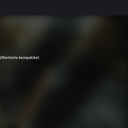
ößtenteils kompatibel