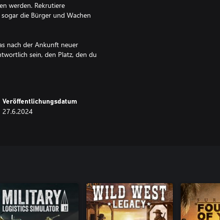
hen werden. Rekrutiere
d sogar die Bürger und Wachen
as nach der Ankunft neuer
wortlich sein, den Platz, den du
das Dorf aufzubauen.
rin, die Berufe und Aufgaben der
er Wächtern auszubilden und die
Veröffentlichungsdatum
bst sammelst oder sie von Konvois
27.6.2024
 sind, könnte ein Aufstand in
 für alle Mal beenden.
er Ungerechtigkeit ein Ende