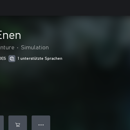
Enen
enture
•
Simulation
 X|S
1 unterstützte Sprachen
● ● ●