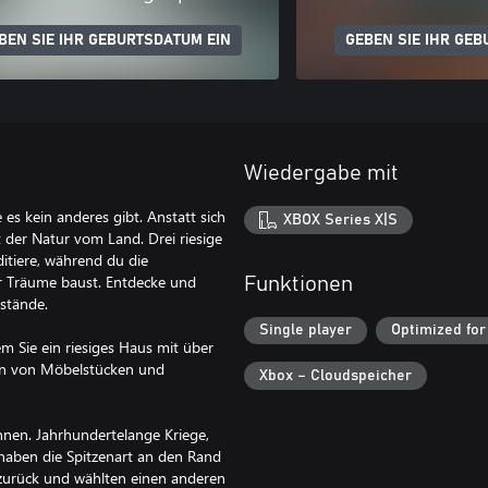
BEN SIE IHR GEBURTSDATUM EIN
GEBEN SIE IHR GEB
Wiedergabe mit
 es kein anderes gibt. Anstatt sich
XBOX Series X|S
der Natur vom Land. Drei riesige
ditiere, während du die
r Träume baust. Entdecke und
Funktionen
stände.
Single player
Optimized for
em Sie ein riesiges Haus mit über
en von Möbelstücken und
Xbox – Cloudspeicher
nnen. Jahrhundertelange Kriege,
aben die Spitzenart an den Rand
zurück und wählten einen anderen