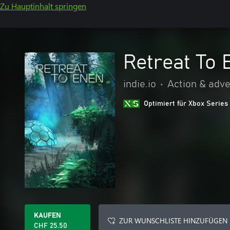
Zu Hauptinhalt springen
Retreat To 
indie.io
•
Action & adv
Optimiert für Xbox Series
KAUFEN
ZUR WUNSCHLISTE HINZUFÜGEN
CHF 25.50