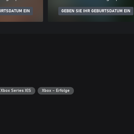
URTSDATUM EIN
GEBEN SIE IHR GEBURTSDATUM EIN
 Xbox Series X|S
Xbox – Erfolge