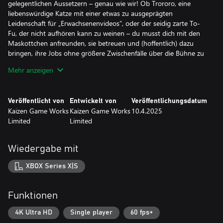
gelegentlichen Aussetzern – genau wie wir! Ob Trororo, eine
liebenswürdige Katze mit einer etwas zu ausgeprägten
Leidenschaft für „Erwachsenenvideos“, oder der seidig zarte To-
Fu, der nicht aufhören kann zu weinen – du musst dich mit den
Maskottchen anfreunden, sie betreuen und (hoffentlich) dazu
bringen, ihre Jobs ohne größere Zwischenfälle über die Bühne zu
bringen.
Mehr anzeigen
Setze auf die richtigen Karten
Veröffentlicht von
Entwickelt von
Veröffentlichungsdatum
Deine Maskottchen zur Arbeit zu schicken, ist nicht so einfach,
Kaizen Game Works
Kaizen Game Works
10.4.2025
wie es klingt. Eben werben sie noch für leckeres Essen, schon
Limited
Limited
stecken sie in einer Tür fest oder lösen ein Kücheninferno aus.
Hilfe gefällig? Gut, dass Kaso-Machi voller unerschrockener
Alltagshelden ist, die stets hilfsbereit sind (vorausgesetzt, du
Wiedergabe mit
kannst dich mit ihnen anfreunden). Schalte Heldenkarten frei, auf
denen die liebenswerten Stadtoriginale wie Captain Schild, Japans
XBOX Series X|S
einziger Straßenschild-Superheld (frag lieber nicht), oder Mama-
San, ein Barbesitzer mit großer Latexsammlung, abgebildet sind.
Diese Helden springen ein, wenn Ihre Maskottchen unweigerlich
Funktionen
die Kontrolle verlieren.
4K Ultra HD
Single player
60 fps+
Fahre mit deinem verbesserbaren Kei-Truck durch die Stadt