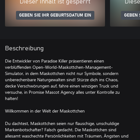
Dieser Inhalt ist gesperrt
Diese
GEBEN SIE IHR GEBURTSDATUM EIN
GEBEN 
Beschreibung
Die Entwickler von Paradise Killer präsentieren einen
verblüffenden Open-World-Maskottchen-Management-
Simulator, in dem Maskottchen nicht nur Symbole, sondern
unberechenbare Naturgewalten sind! Stürze dich ins Chaos,
decke Verschwörungen auf, fahre einen winzigen Truck und
versuche, in Promise Mascot Agency alles unter Kontrolle zu
halten!
Willkommen in der Welt der Maskottchen
Du dachtest, Maskottchen seien nur flauschige, unschuldige
Markenbotschafter? Falsch gedacht. Die Maskottchen sind
allesamt waschechte Persönlichkeiten mit Träumen, Ängsten und