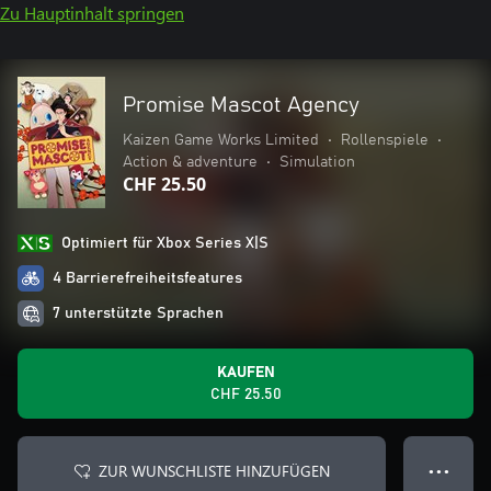
Zu Hauptinhalt springen
Promise Mascot Agency
Kaizen Game Works Limited
•
Rollenspiele
•
Action & adventure
•
Simulation
CHF 25.50
Optimiert für Xbox Series X|S
4 Barrierefreiheitsfeatures
7 unterstützte Sprachen
KAUFEN
CHF 25.50
ZUR WUNSCHLISTE HINZUFÜGEN
● ● ●