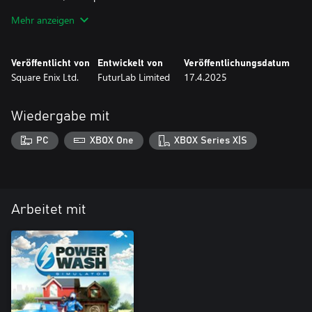
der gefragteste Hochdruckreiniger der Stadt mehr über euer
Mehr anzeigen
Revier und seine Bewohner.
Veröffentlicht von
Entwickelt von
Veröffentlichungsdatum
Square Enix Ltd.
FuturLab Limited
17.4.2025
Wiedergabe mit
PC
XBOX One
XBOX Series X|S
Arbeitet mit