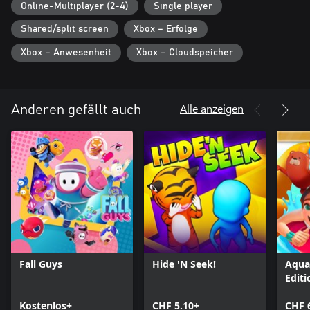
Online-Multiplayer (2-4)
Single player
niemals endet, auch wenn deine Freunde keine Zeit haben! Bots
haben drei Schwierigkeitsgrade: einfach, normal und schwer.
Shared/split screen
Xbox – Erfolge
Oder schalte sie einfach ganz aus!
Xbox – Anwesenheit
Xbox – Cloudspeicher
Alberne Hüte!
Wie jeder weiß, kann man in allen guten Spielen Hüte tragen.
Alberne Hüte. Trag doch einen Topf auf dem Kopf, schnall dir eine
Rakete um oder begeistere im Hot-Dog-Kostüm. Oder steck
Alle anzeigen
Anderen gefällt auch
deinen Kopf in ein Brot. Uns ist alles recht!
Fall Guys
Hide 'N Seek!
Aqua
Editi
Kostenlos+
CHF 5.10+
CHF 