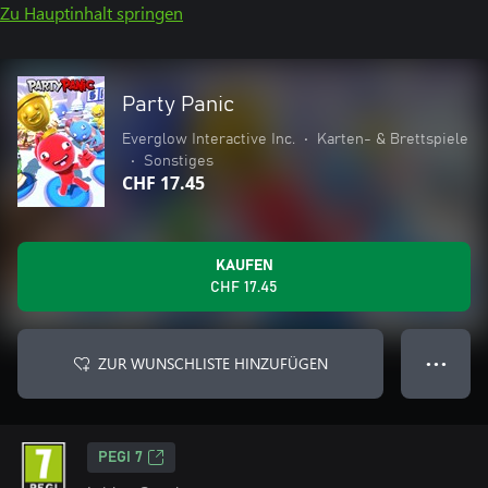
Zu Hauptinhalt springen
Party Panic
Everglow Interactive Inc.
•
Karten- & Brettspiele
•
Sonstiges
CHF 17.45
KAUFEN
CHF 17.45
ZUR WUNSCHLISTE HINZUFÜGEN
● ● ●
PEGI 7