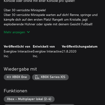
Konsole oder online mit einer Konsole pro Spieler!
Über 30 verrückte Minispiele!
Über 30 verrückte Minispiele warten auf dich! Renne, springe und
kämpfe dich auf den ersten Platz! Rangelt um Kristalle, jagt
explodierende Hühner oder spiele mit deinem Gesicht Fußball!
Mehr anzeigen
Der Spießrutenlauf
Renne mit deinen Freunde in einem tödlichen und äußerst
brutalen Hindernislauf um die Wette. Schaffst du es als Erster
Veröffentlicht von
Entwickelt von
Veröffentlichungsdatum
durch die schwingenden Äxte, Stachelfallen und dergleichen?
Everglow Interactive
Everglow Interactive
21.8.2020
Inc.
Inc.
Brettspiel
Keine Party ohne ein Brettspiel! Wechselt euch mit den Würfeln
ab, um euren Goober über das Brett zu bewegen und die
Wiedergabe mit
meisten Trophäen zu sammeln. Wagt euch durch die alten
Ruinen in "Der Tempel des Goob" oder stellt euch "Willys Pizza
XBOX One
XBOX Series X|S
Party".
Bots
Funktionen
Party Panic macht Laune, wenn du mit Freunden online oder
lokal zusammen spielst, aber manchmal ist das leider keine
Xbox – Multiplayer lokal (2-4)
Option. Bots bieten sich dann als Gegner an, sodass die Party