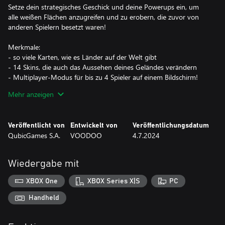
Setze dein strategisches Geschick und deine Powerups ein, um
alle weißen Flächen anzugreifen und zu erobern, die zuvor von
anderen Spielern besetzt waren!
Merkmale:
- so viele Karten, wie es Länder auf der Welt gibt
- 14 Skins, die auch das Aussehen deines Geländes verändern
- Multiplayer-Modus für bis zu 4 Spieler auf einem Bildschirm!
- benutzerdefiniertes Spiel mit 45 verschieden geformten Karten
Mehr anzeigen
- Powerups, die während des Spiels spawnen
- eingängige Musik
- einfache Steuerung, damit jeder spielen kann
Veröffentlicht von
Entwickelt von
Veröffentlichungsdatum
- einfache Regeln und jede Menge Spaß!
QubicGames S.A.
VOODOO
4.7.2024
Wiedergabe mit
XBOX One
XBOX Series X|S
PC
Handheld