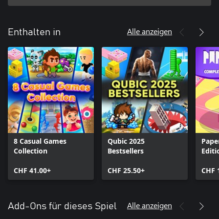
Alle anzeigen
Enthalten in
8 Casual Games
Qubic 2025
Paper
Collection
Bestsellers
Editi
CHF 41.00+
CHF 25.50+
CHF 
Alle anzeigen
Add-Ons für dieses Spiel