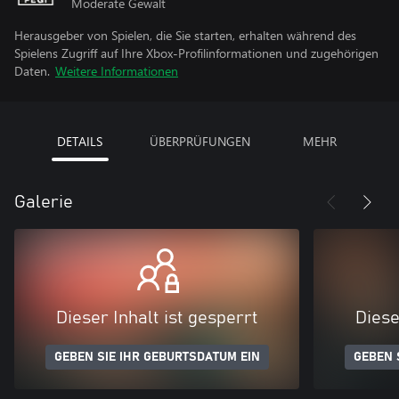
Moderate Gewalt
Herausgeber von Spielen, die Sie starten, erhalten während des
Spielens Zugriff auf Ihre Xbox-Profilinformationen und zugehörigen
Daten.
Weitere Informationen
DETAILS
ÜBERPRÜFUNGEN
MEHR
Galerie
Dieser Inhalt ist gesperrt
Diese
GEBEN SIE IHR GEBURTSDATUM EIN
GEBEN 